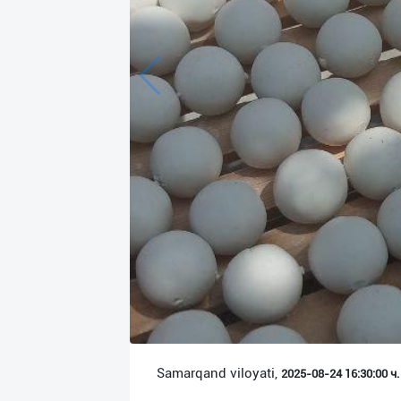
Язык
Личные
данные
Новости
2
Чаты
История
реферальных
переходов
Условия
использования
FAQ
Samarqand viloyati,
2025-08-24 16:30:00 ч.
О