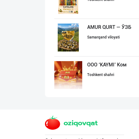
AMUR QURT — ЎЗБ
Samarqand viloyati
ООО ‘KAYMI’ Ком
Toshkent shahri
"MDD SPICY STRI
Toshkent shahri