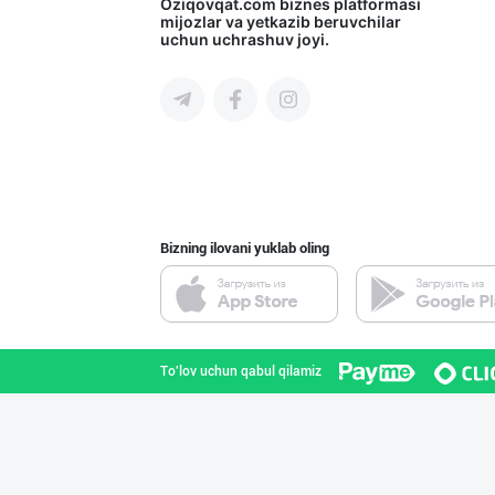
"JEK FOOD" корх
Oziqovqat.com
biznes platformasi
mijozlar va yetkazib beruvchilar
uchun uchrashuv joyi.
Toshkent shahri
Сифатли карамел
Toshkent shahri
Bizning ilovani yuklab oling
Ҳурматли тадбир
Samarqand viloyati
To'lov uchun qabul qilamiz
"SABER SNACK" б
Toshkent shahri