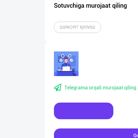
Sotuvchiga murojaat qiling
ШИКОЯТ ҚИЛИШ
Telegrama orqali murojaat qiling.
Xabar yozing
Qo