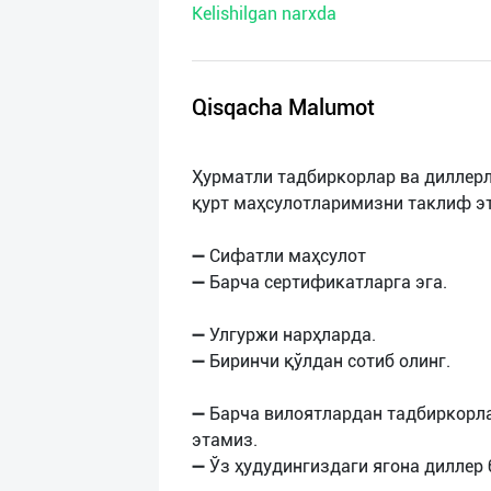
Kelishilgan narxda
нас
Техническая
поддержка
Qisqacha Malumot
Поделиться
Ҳурматли тадбиркорлар ва диллер
приложением
қурт маҳсулотларимизни таклиф э
Выход
➖ Сифатли маҳсулот
о
➖ Барча сертификатларга эга.
➖ Улгуржи нарҳларда.
➖ Биринчи қўлдан сотиб олинг.
➖ Барча вилоятлардан тадбиркорл
этамиз.