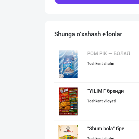
Shunga o'xshash e'lonlar
POM PIK — БОЛАЛ
Toshkent shahri
"YILIMI" бренди
Toshkent viloyati
"Shum bola” бре
Toshkent shahri