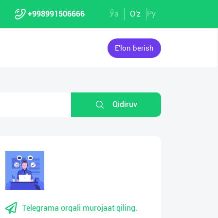
+998991506666
Ўз
O'z
Ру
E'lon berish
Qidiruv
Telegrama orqali murojaat qiling.