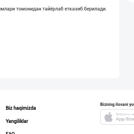
имлари томонидан тайёрлаб етказиб берилади.
Bizning ilovani yu
Biz haqimizda
Yangiliklar