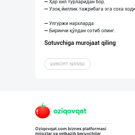
➖ Ҳар хил турларидан бор.
➖ Узоқ йиллик тажрибага эга соха ход
➖ Улгуржи нархларда
Sotuvchiga murojaat qiling
ШИКОЯТ ҚИЛИШ
Oziqovqat.com
biznes platformasi
mijozlar va yetkazib beruvchilar