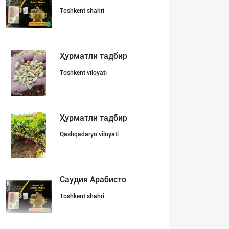
Toshkent shahri
Ҳурматли тадбир
Toshkent viloyati
Ҳурматли тадбир
Qashqadaryo viloyati
Саудия Арабисто
Toshkent shahri