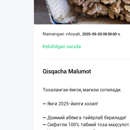
О
нас
Техническая
Namangan viloyati,
2025-09-03 09:30:00 ч.
поддержка
Kelishilgan narxda
Поделиться
приложением
Qisqacha Malumot
Выход
о
Тозаланган ёнғоқ мағизи сотилади.
➖ Янги 2025-йилги хосил!
➖ Доимий абёмга тайёрлаб берилади!
➖ Сифатли 100% табиий тоза маҳсулот