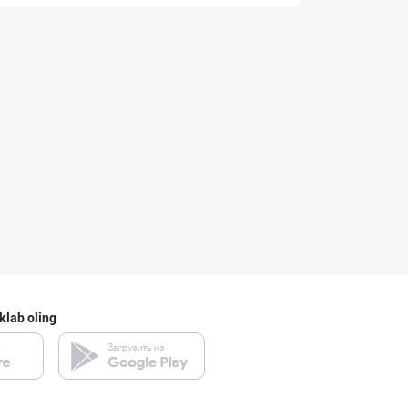
Ҳақиқий ош учун
Toshkent shahri
"HANDA" бренди
Toshkent shahri
Рамазон яқин!
Toshkent shahri
klab oling
Улгуржи чиройли
Toshkent shahri