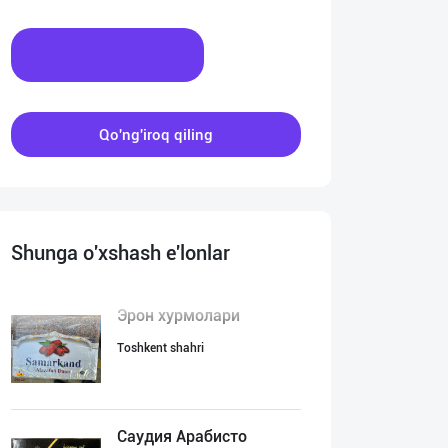
Xabar yozing
Qo'ng'iroq qiling
Shunga o'xshash e'lonlar
Эрон хурмолари
Toshkent shahri
Саудия Арабисто