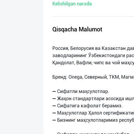
Kelishilgan narxda
нас
Техническая
поддержка
Qisqacha Malumot
Поделиться
Россия, Белорусия ва Казакстан да
приложением
заводларининг Ўзбекистондаги ра
Қандолат, Вафли, чипс ва чой маҳс
Выход
о
Бренд: Onega, Северный, ТКМ, Магм
➖ Сифатли маҳсулотлар.
➖ Жаҳон стандартлари асосида ишл
➖ Сифатига кафолат берамиз.
➖ Маҳсулотлар Ҳалол сертификатиг
➖ Бизнинг маҳсулотларимиз респу