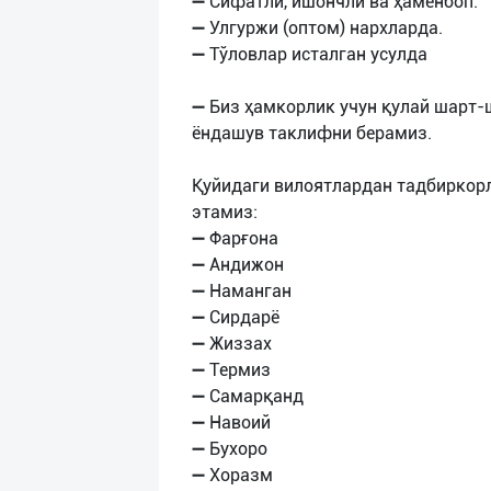
➖ Сифатли, ишончли ва ҳамёнбоп.
➖ Улгуржи (оптом) нархларда.
➖ Тўловлар исталган усулда
➖ Биз ҳамкорлик учун қулай шарт-
ёндашув таклифни берамиз.
Қуйидаги вилоятлардан тадбиркор
этамиз:
➖ Фарғона
➖ Андижон
➖ Наманган
➖ Сирдарё
➖ Жиззах
➖ Термиз
➖ Самарқанд
➖ Навоий
➖ Бухоро
➖ Хоразм