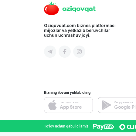
Савдосини оширм
Oziqovqat.com
biznes platformasi
mijozlar va yetkazib beruvchilar
uchun uchrashuv joyi.
Toshkent shahri
Шоколад мавсуми
Toshkent shahri
Bizning ilovani yuklab oling
"Восточная Сказ
Toshkent shahri
To'lov uchun qabul qilamiz
“Marvellous swe