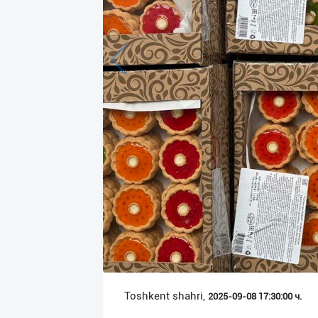
Язык
Личные
данные
Новости
2
Чаты
История
реферальных
переходов
Условия
использования
FAQ
Toshkent shahri,
2025-09-08 17:30:00 ч.
О