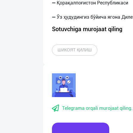
➖ Қорақалпоғистон Республикаси
Sotuvchiga murojaat qiling
ШИКОЯТ ҚИЛИШ
Telegrama orqali murojaat qiling.
Xabar yozing