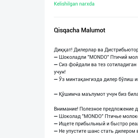
Kelishilgan narxda
нас
Техническая
поддержка
Qisqacha Malumot
Поделиться
Диққат! Дилерлар ва Дистрибьюто
приложением
➖ Шоколадли "MONDO" Птичий мол
➖ Сиз фойдали ва тез сотиладиган
Выход
учун!
о
➖ Ўз минтақангизда дилер бўлиш и
➖ Қўшимча маълумот учун биз била
Внимание! Полезное предложение д
➖ Шоколад "MONDO" Птичье молок
➖ Ищете прибыльный и быстро реа
➖ Не упустите шанс стать дилером 