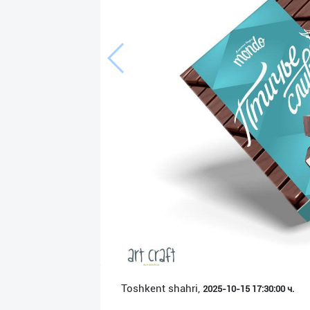
Язык
Личные
данные
Новости
2
Чаты
История
реферальных
переходов
Условия
использования
FAQ
Toshkent shahri,
2025-10-15 17:30:00 ч.
О