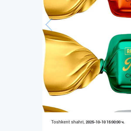
Язык
Личные
данные
Новости
2
Чаты
История
реферальных
переходов
Условия
использования
FAQ
Toshkent shahri,
2025-10-10 15:00:00 ч.
О