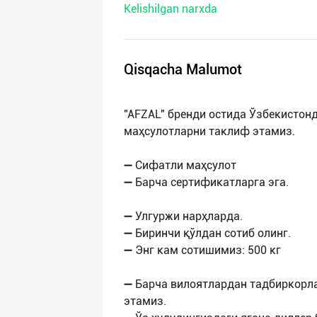
Kelishilgan narxda
нас
Техническая
поддержка
Qisqacha Malumot
Поделиться
"AFZAL" бренди остида Ўзбекисто
приложением
маҳсулотларни таклиф этамиз.
Выход
➖ Сифатли маҳсулот
о
➖ Барча сертификатларга эга.
➖ Улгуржи нарҳларда.
➖ Биринчи қўлдан сотиб олинг.
➖ Энг кам сотишимиз: 500 кг
➖ Барча вилоятлардан тадбиркорл
этамиз.