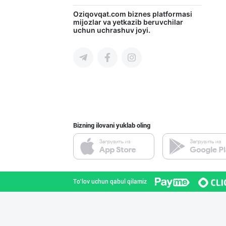
"Нур Асал" брен
Oziqovqat.com
biznes platformasi
mijozlar va yetkazib beruvchilar
uchun uchrashuv joyi.
Toshkent shahri
GREAT SELL GROU
Toshkent shahri
Bizning ilovani yuklab oling
"FEYA GROUP COM
Andijon viloyati
To'lov uchun qabul qilamiz
RISOLA ONA — OS
Namangan viloyati