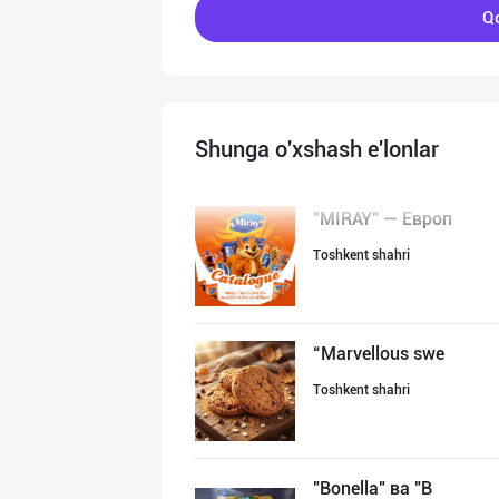
Qo
Shunga o'xshash e'lonlar
"MIRAY" — Европ
Toshkent shahri
“Marvellous swe
Toshkent shahri
"Bonella" ва "B