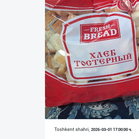
Язык
Личные
данные
Новости
2
Чаты
История
реферальных
переходов
Условия
использования
FAQ
Toshkent shahri,
2026-03-01 17:00:00 ч.
О