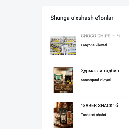
Shunga o'xshash e'lonlar
CHOCO CHIPS — Ч
Farg'ona viloyati
Ҳурматли тадбир
Samarqand viloyati
"SABER SNACK" б
Toshkent shahri