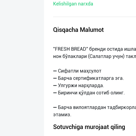
Kelishilgan narxda
нас
Техническая
поддержка
Qisqacha Malumot
Поделиться
"FRESH BREAD" бренди остида ишла
приложением
нон бўлаклари (Салатлар учун) так
Выход
➖ Сифатли маҳсулот
о
➖ Барча сертификатларга эга.
➖ Улгуржи нарҳларда.
➖ Биринчи қўлдан сотиб олинг.
➖ Барча вилоятлардан тадбиркорл
Sotuvchiga murojaat qiling