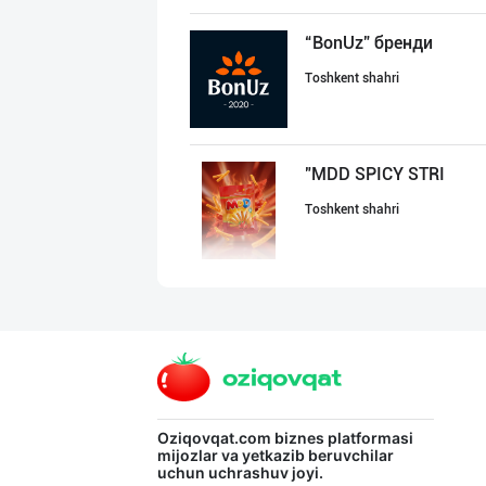
“BonUz” бренди
Toshkent shahri
"MDD SPICY STRI
Toshkent shahri
POM PIK — БОЛАЛ
Toshkent shahri
"SEZAM-EKO" кор
Oziqovqat.com
biznes platformasi
mijozlar va yetkazib beruvchilar
uchun uchrashuv joyi.
Andijon viloyati