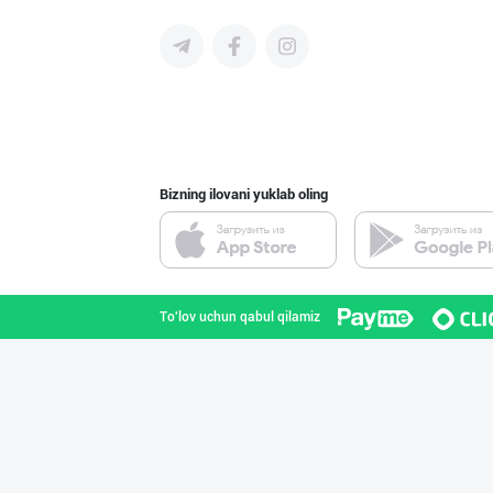
AMUR QURT — ЎЗБ
Samarqand viloyati
Bizning ilovani yuklab oling
"JEK FOOD" корх
Toshkent shahri
To'lov uchun qabul qilamiz
Ҳурматли ҳамюрт
Toshkent shahri
Семичкани сифат