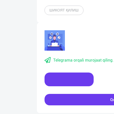
ШИКОЯТ ҚИЛИШ
Telegrama orqali murojaat qiling.
Xabar yozing
Qo