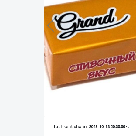
Язык
Личные
данные
Новости
2
Чаты
История
реферальных
переходов
Условия
использования
FAQ
Toshkent shahri,
2025-10-18 20:30:00 ч.
О