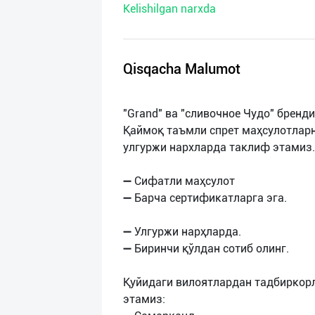
Kelishilgan narxda
нас
Техническая
поддержка
Qisqacha Malumot
Поделиться
"Grand" ва "сливочное Чудо" бренд
приложением
Қаймоқ таъмли спрет маҳсулотлар
улгуржи нархларда таклиф этамиз.
Выход
о
➖ Сифатли маҳсулот
➖ Барча сертификатларга эга.
➖ Улгуржи нарҳларда.
➖ Биринчи қўлдан сотиб олинг.
Қуйидаги вилоятлардан тадбиркор
этамиз: