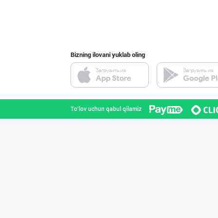
Картошка крахма
Toshkent shahri
Bizning ilovani yuklab oling
"Щедрость приро
Toshkent shahri
To'lov uchun qabul qilamiz
Музқаймоқчи ака
Toshkent shahri
Пальма ёғи, Кок
Toshkent shahri