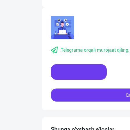
Telegrama orqali murojaat qiling.
Xabar yozing
Qo
Shunga o'xshash e'lonlar