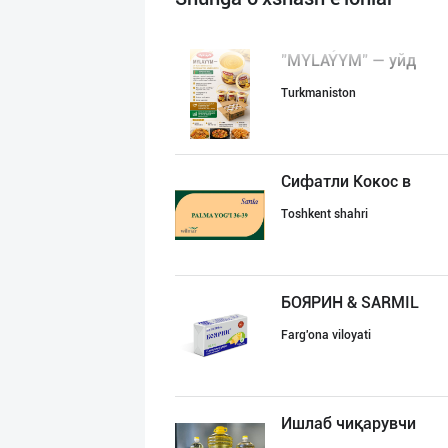
"MYLAÝYM" — уйд
Turkmaniston
Сифатли Кокос в
Toshkent shahri
БОЯРИН & SARMIL
Farg'ona viloyati
Ишлаб чиқарувчи