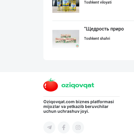
Toshkent viloyati
"Щедрость приро
Toshkent shahri
"PARVINA" бренд
Toshkent viloyati
МЧЖ "Integral I
Oziqovqat.com
biznes platformasi
mijozlar va yetkazib beruvchilar
uchun uchrashuv joyi.
Toshkent shahri