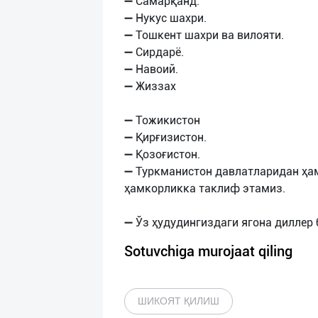
➖ Самарқанд.
➖ Нукус шахри.
➖ Тошкент шахри ва вилояти.
➖ Сирдарё.
➖ Навоий.
➖ Жиззах
➖ Тожикистон
➖ Қирғизистон.
➖ Қозоғистон.
➖ Туркманистон давлатларидан ҳа
ҳамкорликка таклиф этамиз.
Sotuvchiga murojaat qiling
ШИКОЯТ ҚИЛИШ