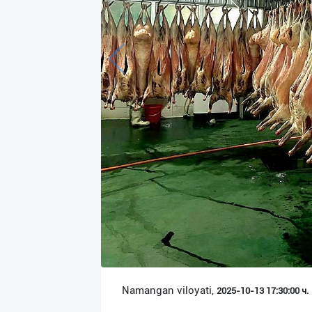
Язык
Личные
данные
Новости
2
Чаты
История
реферальных
переходов
Условия
использования
FAQ
Namangan viloyati,
2025-10-13 17:30:00 ч.
О