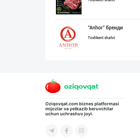
Toshkent shahri
"Anhor" бренди
Toshkent shahri
ТАДБИРКОРЛАР, Д
Qashqadaryo viloyati
JERKY DELMARK —
Oziqovqat.com
biznes platformasi
mijozlar va yetkazib beruvchilar
uchun uchrashuv joyi.
Toshkent shahri