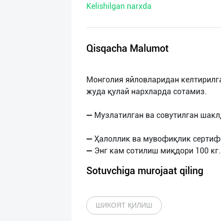
Kelishilgan narxda
нас
Техническая
поддержка
Qisqacha Malumot
Поделиться
Монголия яйловларидан келтирилга
приложением
жуда қулай нархларда сотамиз.
Выход
➖ Музлатилган ва совутилган шакл
о
➖ Ҳалоллик ва мувофиқлик сертиф
Sotuvchiga murojaat qiling
ШИКОЯТ ҚИЛИШ