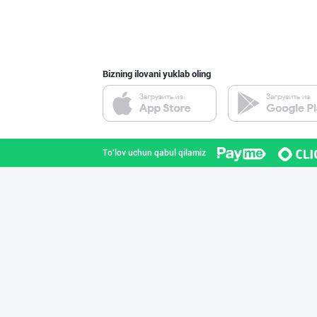
"ZiyoNur" бренд
Toshkent shahri
Bizning ilovani yuklab oling
ТАДБИРКОРЛАР, Д
Toshkent shahri
To'lov uchun qabul qilamiz
Индейка гўшти с
Toshkent shahri
Сифатли товуқ ф
Toshkent shahri