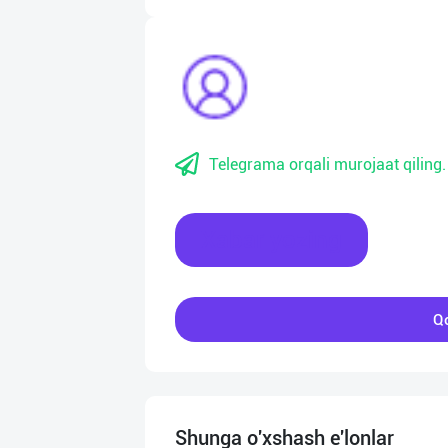
Telegrama orqali murojaat qiling.
Xabar yozing
Qo
Shunga o'xshash e'lonlar