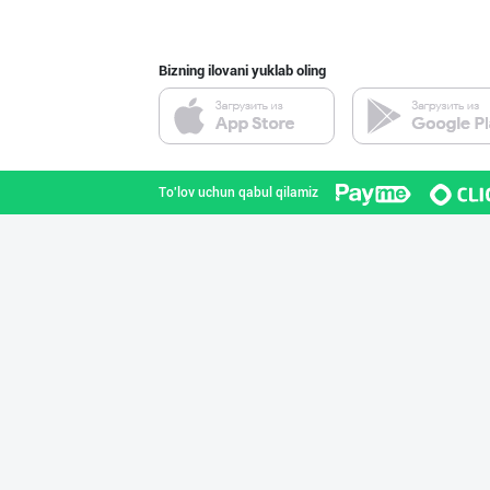
Bizning ilovani yuklab oling
SHIRIN PREMIUM
Toshkent shahri
To'lov uchun qabul qilamiz
Расмий фаолият
Toshkent viloyati
Ичимлик бизнеси
Toshkent shahri
Ичимлик бизнеси