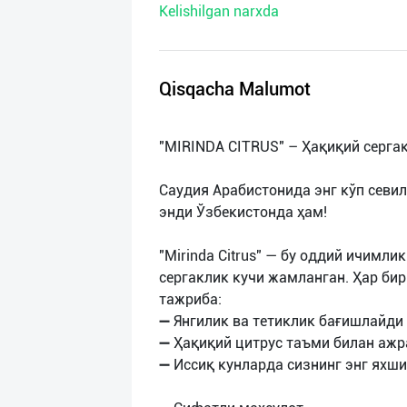
Kelishilgan narxda
нас
Техническая
поддержка
Qisqacha Malumot
Поделиться
"MIRINDA CITRUS" – Ҳақиқий серга
приложением
Саудия Арабистонида энг кўп севи
Выход
энди Ўзбекистонда ҳам!
о
"Mirinda Citrus" — бу оддий ичимли
сергаклик кучи жамланган. Ҳар бир
тажриба:
➖ Янгилик ва тетиклик бағишлайди
➖ Ҳақиқий цитрус таъми билан ажр
➖ Иссиқ кунларда сизнинг энг яхши