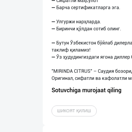
➖ Сифатли маҳсулот
➖ Барча сертификатларга эга.
➖ Улгуржи нарҳларда.
➖ Биринчи қўлдан сотиб олинг.
➖ Бутун Ўзбекистон бўйлаб дилерл
таклиф қиламиз!
➖ Ўз ҳудудингиздаги ягона диллер 
"MIRINDA CITRUS" – Саудия бозори
Sotuvchiga murojaat qiling
ШИКОЯТ ҚИЛИШ