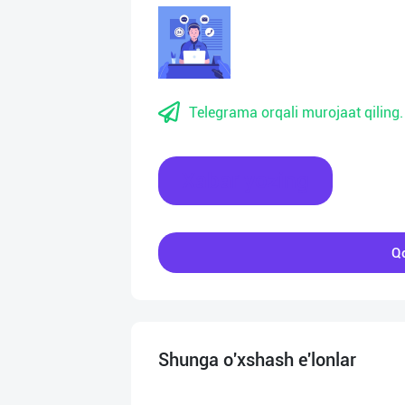
Telegrama orqali murojaat qiling.
Xabar yozing
Qo
Shunga o'xshash e'lonlar