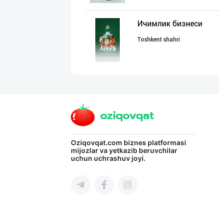
Ичимлик бизнеси
Toshkent shahri
BARLETT OLTIN O
Farg'ona viloyati
"Апельсин" брен
Oziqovqat.com
biznes platformasi
mijozlar va yetkazib beruvchilar
uchun uchrashuv joyi.
Toshkent shahri
Янги бренд — ян
Namangan viloyati