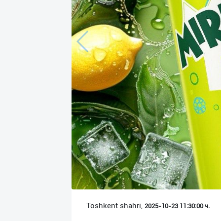
Язык
Личные
данные
Новости
2
Чаты
История
реферальных
переходов
Условия
использования
FAQ
Toshkent shahri,
2025-10-23 11:30:00 ч.
О