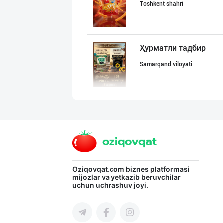
Toshkent shahri
Ҳурматли тадбир
Samarqand viloyati
"BISYOR" бренди
Toshkent shahri
POM PIK — БОЛАЛ
Oziqovqat.com
biznes platformasi
mijozlar va yetkazib beruvchilar
uchun uchrashuv joyi.
Toshkent shahri