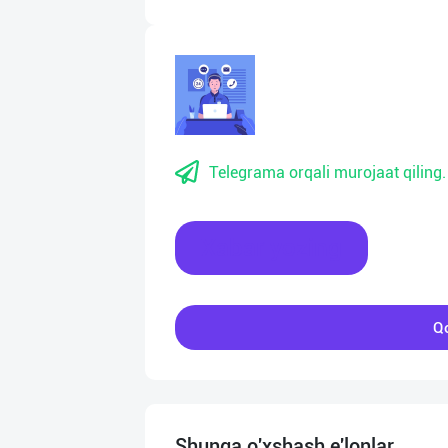
Telegrama orqali murojaat qiling.
Xabar yozing
Qo
Shunga o'xshash e'lonlar