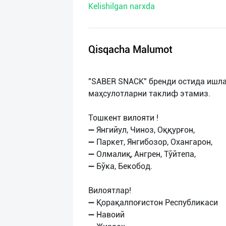
Kelishilgan narxda
нас
Техническая
поддержка
Qisqacha Malumot
Поделиться
"SABER SNACK" бренди остида ишл
приложением
маҳсулотларни таклиф этамиз.
Выход
Тошкент вилояти !
о
➖ Янгийул, Чиноз, Оққурғон,
➖ Паркет, Янгибозор, Охангарон,
➖ Олмалиқ, Ангрен, Тўйтепа,
➖ Бўка, Бекобод.
Вилоятлар!
➖ Қорақалпоғистон Республикаси
➖ Навоий