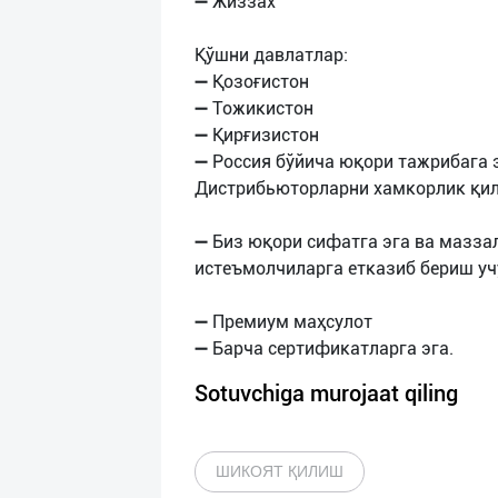
➖ Жиззах
Қўшни давлатлар:
➖ Қозоғистон
➖ Тожикистон
➖ Қирғизистон
➖ Россия бўйича юқори тажрибага 
Дистрибьюторларни хамкорлик қи
➖ Биз юқори сифатга эга ва мазза
истеъмолчиларга етказиб бериш уч
➖ Премиум маҳсулот
Sotuvchiga murojaat qiling
ШИКОЯТ ҚИЛИШ