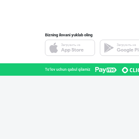
Сифатли карамел
Toshkent shahri
Bizning ilovani yuklab oling
"Shum bola” бре
Toshkent shahri
To'lov uchun qabul qilamiz
"SEZAM-EKO" кор
Andijon viloyati
"MDD SPICY STRI
Toshkent shahri