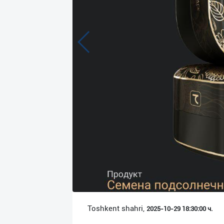
Язык
Личные
данные
Новости
2
Чаты
История
реферальных
переходов
Условия
использования
FAQ
Toshkent shahri,
2025-10-29 18:30:00 ч.
О