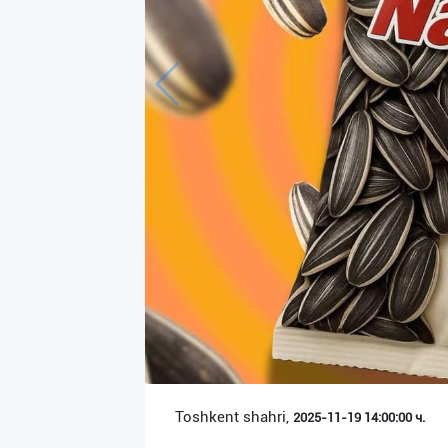
Язык
Личные
данные
Новости
2
Чаты
История
реферальных
переходов
Условия
использования
FAQ
Toshkent shahri,
2025-11-19 14:00:00 ч.
О