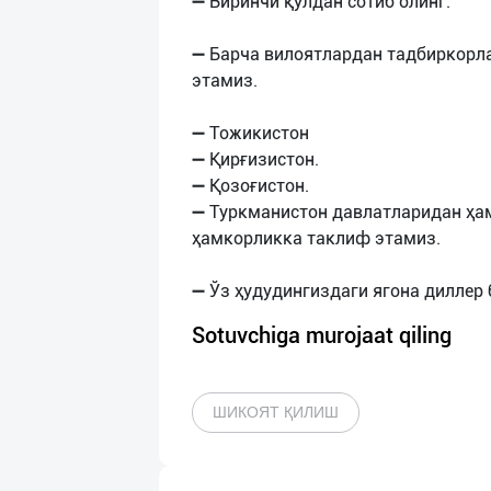
➖ Биринчи қўлдан сотиб олинг.
➖ Барча вилоятлардан тадбиркорл
этамиз.
➖ Тожикистон
➖ Қирғизистон.
➖ Қозоғистон.
➖ Туркманистон давлатларидан ҳа
ҳамкорликка таклиф этамиз.
Sotuvchiga murojaat qiling
ШИКОЯТ ҚИЛИШ