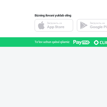
Bizning ilovani yuklab oling
Ҳурматли ҳамюрт
Toshkent shahri
To'lov uchun qabul qilamiz
"Shum bola” бре
Toshkent shahri
"JEK FOOD" корх
Toshkent shahri
"SEZAM-EKO" кор