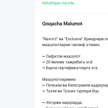
Kelishilgan narxda
нас
Техническая
поддержка
Qisqacha Malumot
Поделиться
"Navro'z" ва "Exclusive" брендлар
приложением
маҳсулотларни таклиф этамиз.
Выход
➖ Сифатли маҳсулот.
о
➖ 20 йиллик тажрибага эга!
➖ Барча сертификатларга эга.
Маҳсулотларимиз:
➖ Почкали ва Килограмли қадоқла
➖ Тузли ва Тузсиз турлари бор.
➖ Улгуржи нарҳларда.