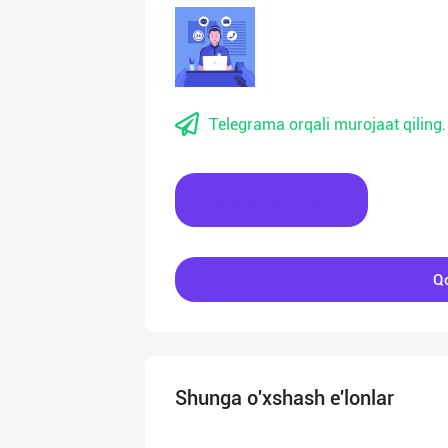
Telegrama orqali murojaat qiling.
Xabar yozing
Qo
Shunga o'xshash e'lonlar