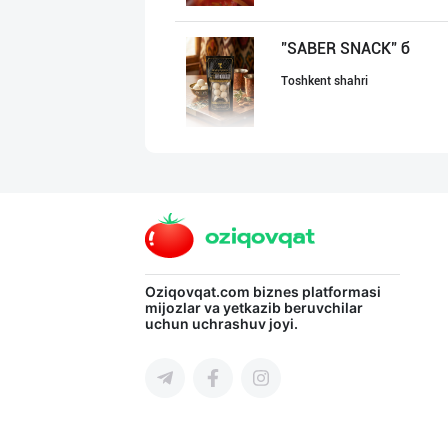
"SABER SNACK" б
Toshkent shahri
"YILIMI" бренди
Toshkent viloyati
POM PIK — БОЛАЛ
Oziqovqat.com
biznes platformasi
mijozlar va yetkazib beruvchilar
uchun uchrashuv joyi.
Toshkent shahri
"MDD SPICY STRI
Toshkent shahri