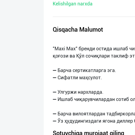
Kelishilgan narxda
нас
Техническая
поддержка
Qisqacha Malumot
Поделиться
"Maxi Max" бренди остида ишлаб ч
приложением
қоғози ва Қўл сочиқлари таклиф э
Выход
➖ Барча сертикатларга эга.
о
➖ Сифатли маҳсулот.
➖ Улгуржи нархларда.
➖ Ишлаб чиқарувчилардан сотиб ол
➖ Барча вилоятлардан тадбиркорл
Sotuvchiga murojaat qiling