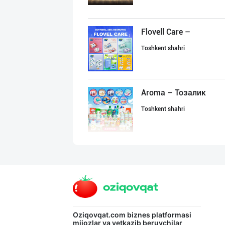
Flovell Care –
Toshkent shahri
Aroma – Тозалик
Toshkent shahri
Хўжалик совун с
Toshkent shahri
Жанубий Корея в
Oziqovqat.com
biznes platformasi
mijozlar va yetkazib beruvchilar