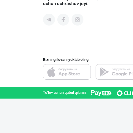
uchun uchrashuv joyi.
Navoiy viloyati
Шахсий гигиена
Sirdaryo viloyati
Bizning ilovani yuklab oling
Хитойдан тўғрид
Toshkent shahri
To'lov uchun qabul qilamiz
Ҳурматли мижозл
Toshkent shahri