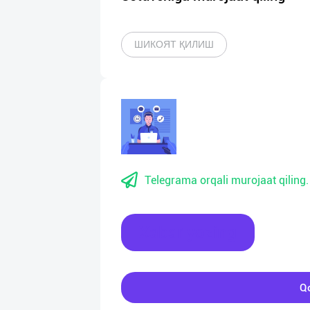
ШИКОЯТ ҚИЛИШ
Telegrama orqali murojaat qiling.
Xabar yozing
Qo