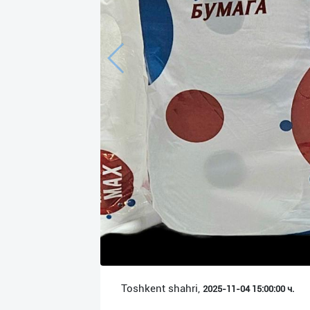
Язык
Личные
данные
Новости
2
Чаты
История
реферальных
переходов
Условия
использования
FAQ
Toshkent shahri,
2025-11-04 15:00:00 ч.
О