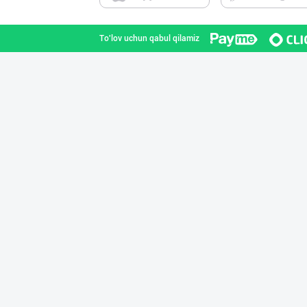
To'lov uchun qabul qilamiz
"AVELLA GROUP"
Toshkent shahri
Ўзбекистон иқли
Toshkent shahri
Ҳурматли мижозл
Toshkent shahri