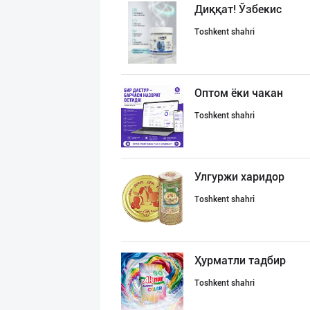
Диққат! Ўзбекис
Toshkent shahri
Оптом ёки чакан
Toshkent shahri
Улгуржи харидор
Toshkent shahri
Ҳурматли тадбир
Toshkent shahri