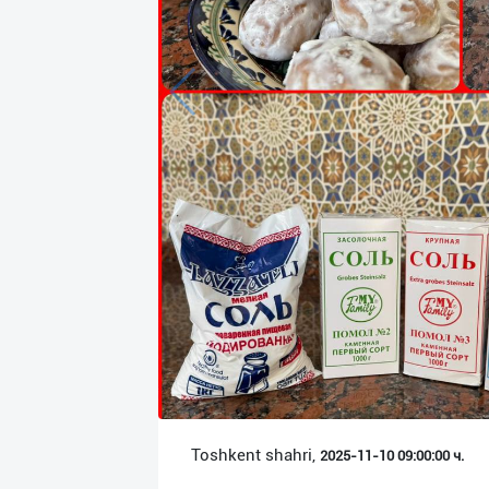
Язык
Личные
данные
Новости
2
Чаты
История
реферальных
переходов
Условия
использования
FAQ
Toshkent shahri,
2025-11-10 09:00:00 ч.
О