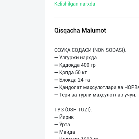
Kelishilgan narxda
нас
Техническая
поддержка
Qisqacha Malumot
Поделиться
ОЗУҚА СОДАСИ (NON SODASI).
приложением
➖ Улгуржи нархда
➖ Қадоқда 400 гр
Выход
➖ Қопда 50 кг
о
➖ Блокда 24 та
➖ Қандолат маҳсулотлари ва ЧОРВ
➖ Тери ва турли маҳсулотлар учун.
ТУЗ (OSH TUZI).
➖ Йирик
➖ Ўрта
➖ Майда