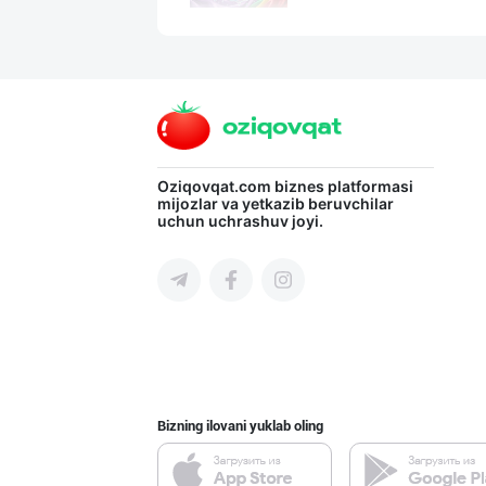
Guldon Sharq In
Toshkent shahri
Шахсий гигиена
Oziqovqat.com
biznes platformasi
mijozlar va yetkazib beruvchilar
uchun uchrashuv joyi.
Sirdaryo viloyati
Хўжалик совун с
Toshkent shahri
Bizning ilovani yuklab oling
Машҳур PREDO бр
Toshkent shahri