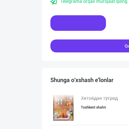
Telegrama orqali murojaat qiling.
Xabar yozing
Qo
Shunga o'xshash e'lonlar
Хитойдан тўғрид
Toshkent shahri