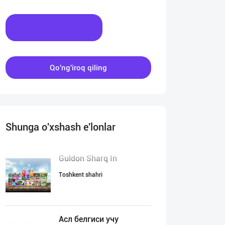
Xabar yozing
Qo'ng'iroq qiling
Shunga o'xshash e'lonlar
Guldon Sharq In
Toshkent shahri
Асл белгиси учу