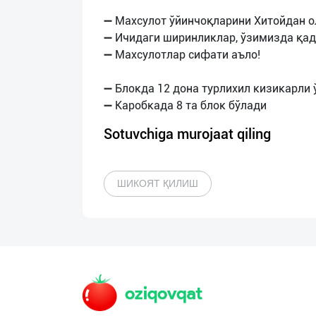
➖ Махсулот ўйинчоқларини Хитойдан о
➖ Ичидаги ширинликлар, ўзимизда қа
➖ Махсулотлар сифати аъло!
➖ Блокда 12 дона турлихил кизикарли
Sotuvchiga murojaat qiling
ШИКОЯТ ҚИЛИШ