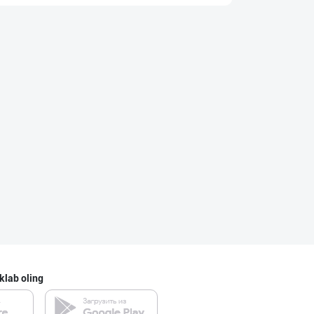
Улгуржи харидор
Toshkent shahri
Диққат! Ўзбекис
Toshkent shahri
Aroma – Тозалик
Toshkent shahri
Ellino – Осиёни
klab oling
Toshkent shahri