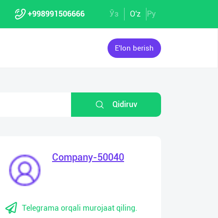
+998991506666
Ўз
O'z
Ру
E'lon berish
Qidiruv
Company-50040
Telegrama orqali murojaat qiling.