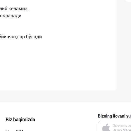
либ келамиз.
доқланади
 ўйинчоқлар бўлади
Bizning ilovani yu
Biz haqimizda