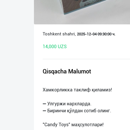
О
нас
Техническая
Toshkent shahri,
2025-12-04 09:30:00 ч.
поддержка
14,000 UZS
Поделиться
приложением
Qisqacha Malumot
Выход
о
Хамкорликка таклиф қиламиз!
➖ Улгуржи нархларда.
➖ Биринчи қўлдан сотиб олинг.
"Candy Toys" маҳсулотлари!