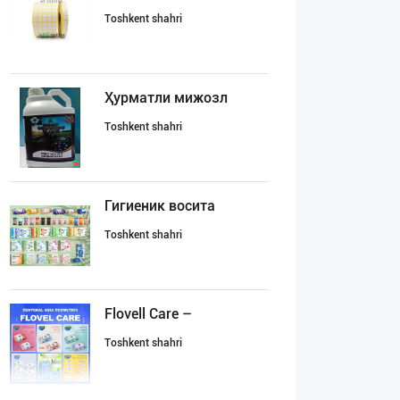
Toshkent shahri
Ҳурматли мижозл
Toshkent shahri
Гигиеник восита
Toshkent shahri
Flovell Care –
Toshkent shahri