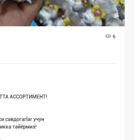
6
КАТТА АССОРТИМЕНТ!
и савдогarlar учун
икка тайёрмиз!