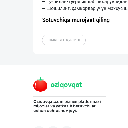
➖ Тўғридан-тўғри ишлаб чиқарувчидан
Sotuvchiga murojaat qiling
ШИКОЯТ ҚИЛИШ
Oziqovqat.com
biznes platformasi
mijozlar va yetkazib beruvchilar
uchun uchrashuv joyi.