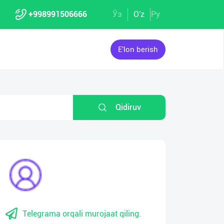
+998991506666
Ўз
O'z
Ру
E'lon berish
Qidiruv
Telegrama orqali murojaat qiling.