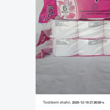
Язык
Личные
данные
Новости
2
Чаты
История
реферальных
переходов
Условия
использования
FAQ
Toshkent shahri,
2025-12-15 21:30:00 ч.
О