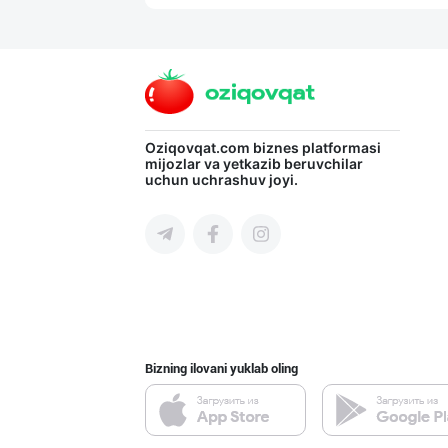
Жанубий Корея в
Navoiy viloyati
Ellino – Осиёни
Oziqovqat.com
biznes platformasi
mijozlar va yetkazib beruvchilar
uchun uchrashuv joyi.
Toshkent shahri
Хитойдан тўғрид
Toshkent shahri
Bizning ilovani yuklab oling
PREDO брендинин
Toshkent shahri