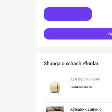
Xabar yozing
Qo
Shunga o'xshash e'lonlar
Асл белгиси учу
Toshkent shahri
Хўжалик совун с