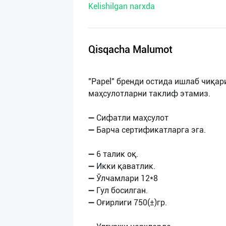
Kelishilgan narxda
нас
Техническая
поддержка
Qisqacha Malumot
Поделиться
"Papel" бренди остида ишлаб чиқа
приложением
маҳсулотларни таклиф этамиз.
Выход
➖ Сифатли маҳсулот
о
➖ Барча сертификатларга эга.
➖ 6 талик оқ.
➖ Икки қаватлик.
➖ Ўлчамлари 12*8
➖ Гул босилган.
➖ Оғирлиги 750(±)гр.