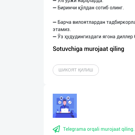
➖ Улгуржи нарҳларда.
➖ Биринчи қўлдан сотиб олинг.
➖ Барча вилоятлардан тадбиркорл
этамиз.
Sotuvchiga murojaat qiling
ШИКОЯТ ҚИЛИШ
Telegrama orqali murojaat qiling.