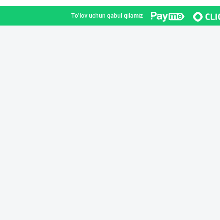
To'lov uchun qabul qilamiz
Flovell Care –
Toshkent shahri
Улгуржи харидор
Toshkent shahri
Guldon Sharq In
Toshkent shahri
Aroma – Тозалик