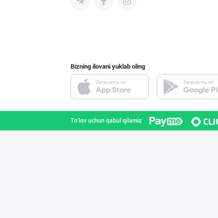
Шоколад мавсуми
Toshkent shahri
Bizning ilovani yuklab oling
"FEYA GROUP COM
Andijon viloyati
To'lov uchun qabul qilamiz
Савдосини оширм
Toshkent shahri
"RIKKO TOYS" —
Toshkent shahri