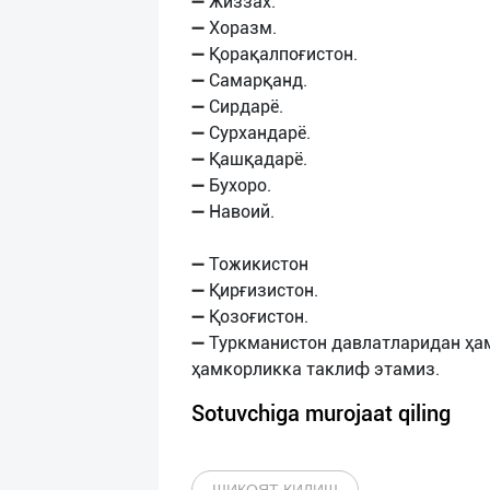
➖ Жиззах.
➖ Хоразм.
➖ Қорақалпоғистон.
➖ Самарқанд.
➖ Сирдарё.
➖ Сурхандарё.
➖ Қашқадарё.
➖ Бухоро.
➖ Навоий.
➖ Тожикистон
➖ Қирғизистон.
➖ Қозоғистон.
➖ Туркманистон давлатларидан ҳа
Sotuvchiga murojaat qiling