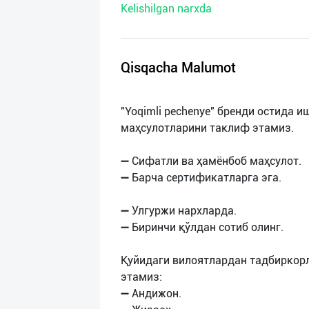
Kelishilgan narxda
нас
Техническая
поддержка
Qisqacha Malumot
Поделиться
"Yoqimli pechenye" бренди остида 
приложением
маҳсулотларини таклиф этамиз.
Выход
➖ Сифатли ва ҳамёнбоб маҳсулот.
о
➖ Барча сертификатларга эга.
➖ Улгуржи нархларда.
➖ Биринчи қўлдан сотиб олинг.
Қуйидаги вилоятлардан тадбиркор
этамиз:
➖ Андижон.