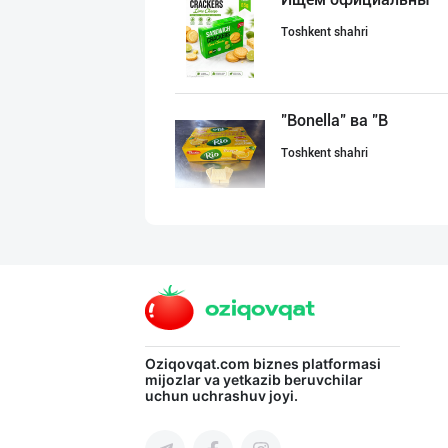
Toshkent shahri
"Bonella" ва "B
Toshkent shahri
ДУНЁНИНГ ЭНГ ЯХ
Toshkent shahri
"LOLLI POP", "T
Oziqovqat.com
biznes platformasi
mijozlar va yetkazib beruvchilar
uchun uchrashuv joyi.
Toshkent shahri