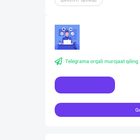
ШИКОЯТ ҚИЛИШ
Telegrama orqali murojaat qiling.
Xabar yozing
Qo