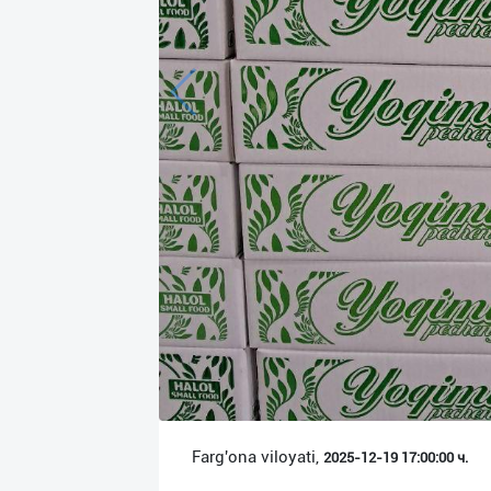
Язык
Личные
данные
Новости
2
Чаты
История
реферальных
переходов
Условия
использования
FAQ
Farg'ona viloyati,
2025-12-19 17:00:00 ч.
О