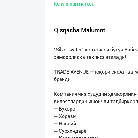
Kelishilgan narxda
нас
Техническая
поддержка
Qisqacha Malumot
Поделиться
"Silver water" корхонаси бутун Ўзб
приложением
ҳамкорликка таклиф этилади!
Выход
TRADE AVENUE — юқори сифат ва м
о
бренди.
Компаниямиз ҳудудий ҳамкорликни
вилоятлардан ишончли тадбиркорл
➖ Бухоро
➖ Хоразм
➖ Навоий
➖ Сурхондарё