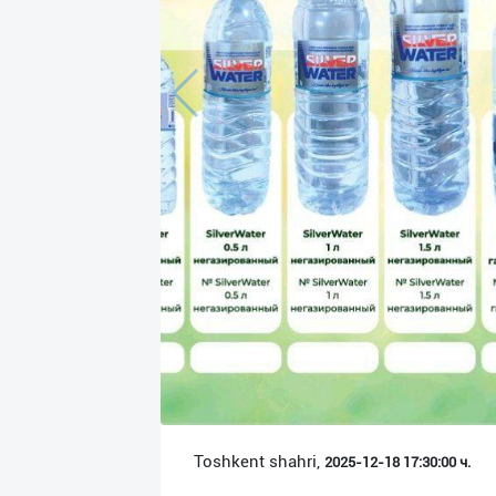
Язык
Личные
данные
Новости
2
Чаты
История
реферальных
переходов
Условия
использования
FAQ
Toshkent shahri,
2025-12-18 17:30:00 ч.
О