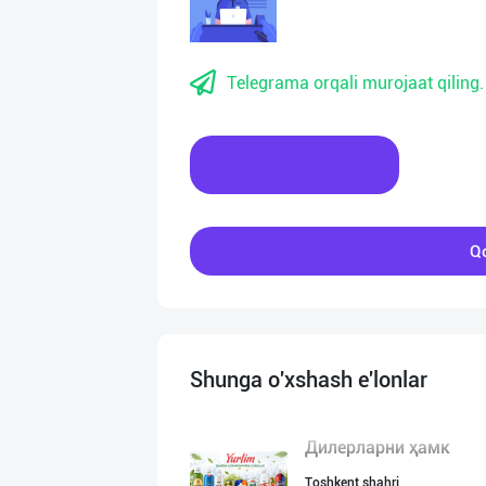
Telegrama orqali murojaat qiling.
Xabar yozing
Qo
Shunga o'xshash e'lonlar
Дилерларни ҳамк
Toshkent shahri