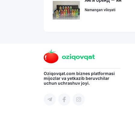
Янги бренд — ян
Namangan viloyati
"BONITA FRUIT J
Toshkent shahri
CS EXIMPORT МЧЖ
Oziqovqat.com
biznes platformasi
mijozlar va yetkazib beruvchilar
uchun uchrashuv joyi.
Toshkent shahri
"NOISY NOISY NO
Toshkent shahri