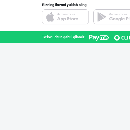
Bizning ilovani yuklab oling
Миллий маҳсулот
Toshkent shahri
To'lov uchun qabul qilamiz
SHIRIN PREMIUM
Toshkent shahri
Ичимлик бизнеси
Toshkent shahri
YEON HO — КОРЕЯ
Toshkent shahri