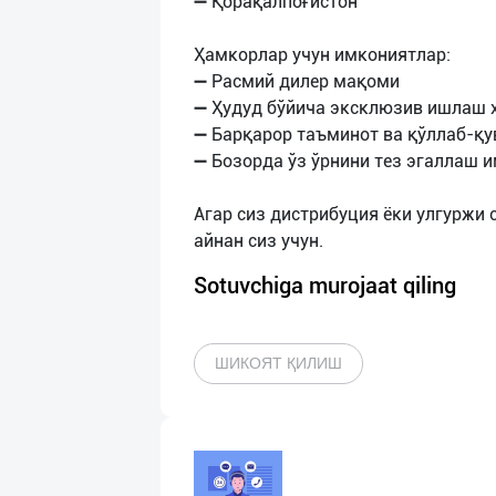
➖ Қорақалпоғистон
Ҳамкорлар учун имкониятлар:
➖ Расмий дилер мақоми
➖ Ҳудуд бўйича эксклюзив ишлаш 
➖ Барқарор таъминот ва қўллаб-қ
➖ Бозорда ўз ўрнини тез эгаллаш 
Агар сиз дистрибуция ёки улгуржи
Sotuvchiga murojaat qiling
ШИКОЯТ ҚИЛИШ