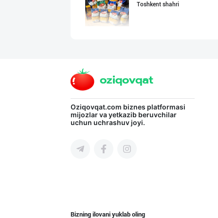
Toshkent shahri
Эрон новвоти —
Toshkent shahri
"DAFNAN MAKARON
Oziqovqat.com
biznes platformasi
mijozlar va yetkazib beruvchilar
uchun uchrashuv joyi.
Toshkent shahri
Маҳсулотларимиз
Toshkent shahri
Bizning ilovani yuklab oling