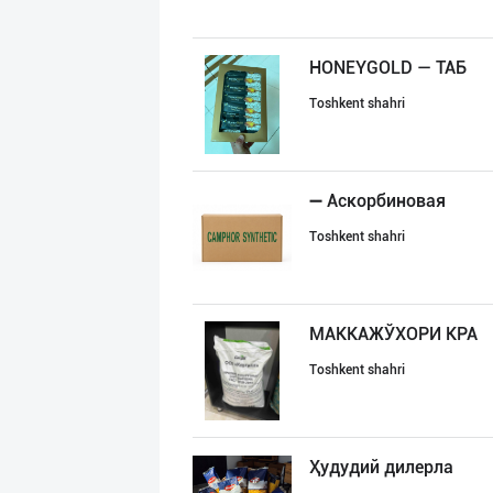
HONEYGOLD — ТАБ
Toshkent shahri
➖ Аскорбиновая
Toshkent shahri
МАККАЖЎХОРИ КРА
Toshkent shahri
Ҳудудий дилерла