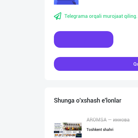
Telegrama orqali murojaat qiling.
Xabar yozing
Qo
Shunga o'xshash e'lonlar
AROMSA — иннова
Toshkent shahri