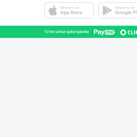
"Ravon" бренди
Toshkent shahri
To'lov uchun qabul qilamiz
Хоразм, Ангрен,
Toshkent shahri
➖ Агар Агар RGM
Toshkent shahri
LAZZAT ОШ ТУЗИ
Sirdaryo viloyati