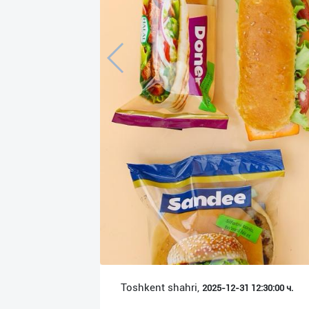
Язык
Личные
данные
Новости
2
Чаты
История
реферальных
переходов
Условия
использования
FAQ
Toshkent shahri,
2025-12-31 12:30:00 ч.
О