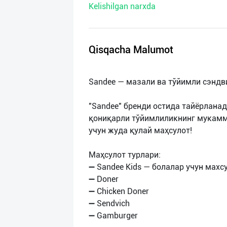
Kelishilgan narxda
нас
Техническая
поддержка
Qisqacha Malumot
Поделиться
Sandee — мазали ва тўйимли сэндв
приложением
"Sandee" бренди остида тайёрлана
Выход
қониқарли тўйимлиликнинг мукамма
о
учун жуда қулай маҳсулот!
Маҳсулот турлари:
➖ Sandee Kids — болалар учун махс
➖ Doner
➖ Chicken Doner
➖ Sendvich
➖ Gamburger