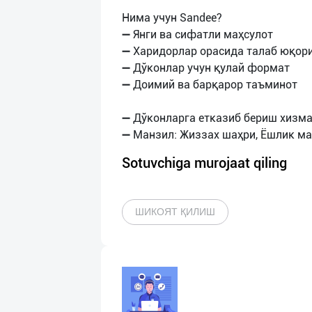
Нима учун Sandee?
➖ Янги ва сифатли маҳсулот
➖ Харидорлар орасида талаб юқор
➖ Дўконлар учун қулай формат
➖ Доимий ва барқарор таъминот
➖ Дўконларга етказиб бериш хизм
Sotuvchiga murojaat qiling
ШИКОЯТ ҚИЛИШ