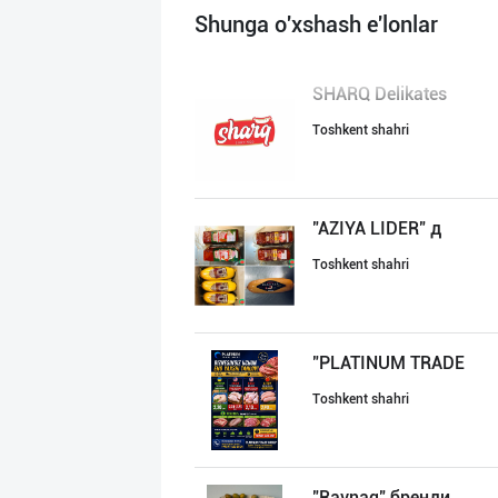
Shunga o'xshash e'lonlar
SHARQ Delikates
Toshkent shahri
"AZIYA LIDER" д
Toshkent shahri
"PLATINUM TRADE
Toshkent shahri
"Ravnaq" бренди