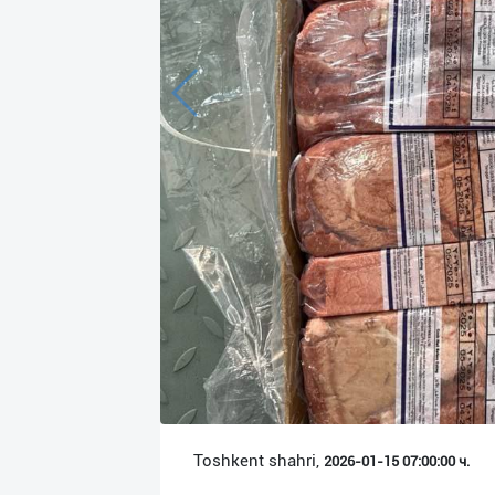
Язык
Личные
данные
Новости
2
Чаты
История
реферальных
переходов
Условия
использования
FAQ
Toshkent shahri,
2026-01-15 07:00:00 ч.
О