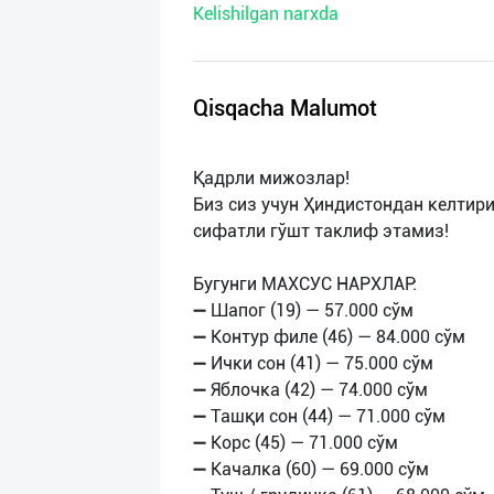
Kelishilgan narxda
нас
Техническая
поддержка
Qisqacha Malumot
Поделиться
Қадрли мижозлар!
приложением
Биз сиз учун Ҳиндистондан келтирил
сифатли гўшт таклиф этамиз!
Выход
о
Бугунги МАХСУС НАРХЛАР:
➖ Шапог (19) — 57.000 сўм
➖ Контур филе (46) — 84.000 сўм
➖ Ички сон (41) — 75.000 сўм
➖ Яблочка (42) — 74.000 сўм
➖ Ташқи сон (44) — 71.000 сўм
➖ Корс (45) — 71.000 сўм
➖ Качалка (60) — 69.000 сўм