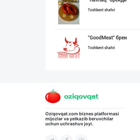
Toshkent shahri
"GoodMeat" брен
Toshkent shahri
"Butcher Delika
Toshkent shahri
➖ Самарканд ➖
Oziqovqat.com
biznes platformasi
mijozlar va yetkazib beruvchilar
uchun uchrashuv joyi.
Samarqand viloyati