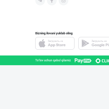
"Anhor" бренди
Toshkent shahri
Bizning ilovani yuklab oling
"LAZZAT" бренди
Namangan viloyati
To'lov uchun qabul qilamiz
Музлатилган мол
Toshkent shahri
ПРЕМИУМ КОЛБАСА
Toshkent shahri