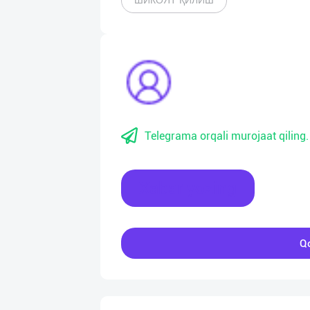
ШИКОЯТ ҚИЛИШ
Telegrama orqali murojaat qiling.
Xabar yozing
Qo