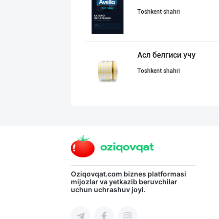
Toshkent shahri
Асл белгиси учу
Toshkent shahri
Диққат! Ўзбекис
Toshkent shahri
Flovell Care –
Oziqovqat.com
biznes platformasi
mijozlar va yetkazib beruvchilar
uchun uchrashuv joyi.
Toshkent shahri