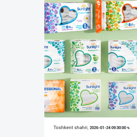
Язык
Личные
данные
Новости
2
Чаты
История
реферальных
переходов
Условия
использования
FAQ
Toshkent shahri,
2026-01-24 09:30:00 ч.
О