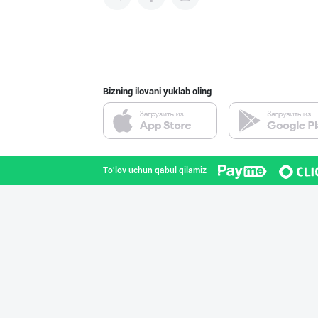
Машҳур PREDO бр
Toshkent shahri
Bizning ilovani yuklab oling
Ellino – Осиёни
Toshkent shahri
To'lov uchun qabul qilamiz
Хитойдан тўғрид
Toshkent shahri
Жанубий Корея в
Navoiy viloyati