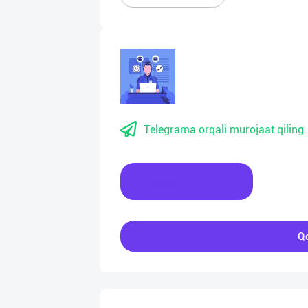
Telegrama orqali murojaat qiling.
Xabar yozing
Qo