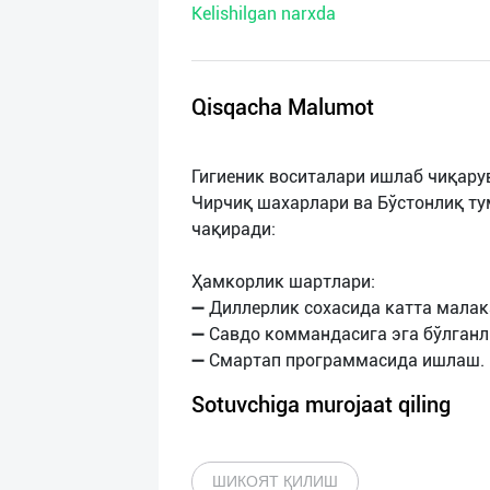
Kelishilgan narxda
нас
Техническая
поддержка
Qisqacha Malumot
Поделиться
Гигиеник воситалари ишлаб чиқар
приложением
Чирчиқ шахарлари ва Бўстонлиқ т
чақиради:
Выход
о
Ҳамкорлик шартлари:
➖ Диллерлик сохасида катта малак
➖ Савдо коммандасига эга бўлганли
Sotuvchiga murojaat qiling
ШИКОЯТ ҚИЛИШ