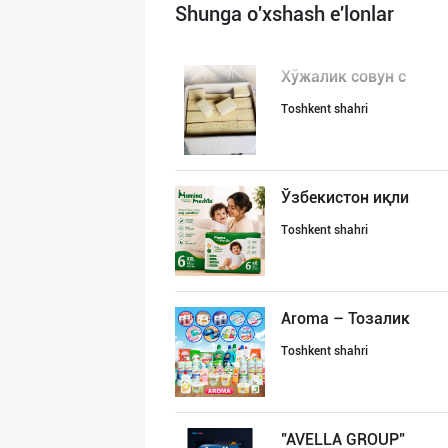
Shunga o'xshash e'lonlar
Хўжалик совун с
Toshkent shahri
Ўзбекистон иқли
Toshkent shahri
Aroma – Тозалик
Toshkent shahri
"AVELLA GROUP"