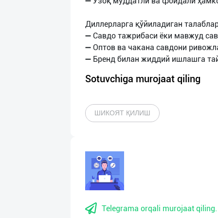
➖ Узоқ муддатли ва фойдали ҳамк
Диллерларга қўйиладиган талаблар
➖ Савдо тажрибаси ёки мавжуд са
➖ Оптов ва чакана савдони ривож
Sotuvchiga murojaat qiling
ШИКОЯТ ҚИЛИШ
Telegrama orqali murojaat qiling.