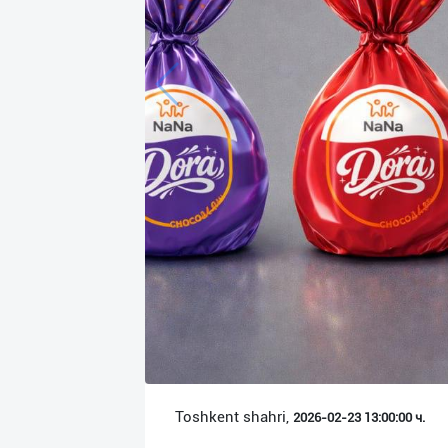
Язык
Личные
данные
Новости
2
Чаты
История
реферальных
переходов
Условия
использования
FAQ
Toshkent shahri,
2026-02-23 13:00:00 ч.
О