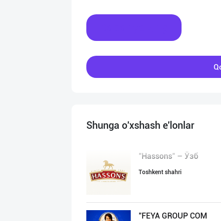
Xabar yozing
Qo
Shunga o'xshash e'lonlar
"Hassons" – Ўзб
Toshkent shahri
"FEYA GROUP COM