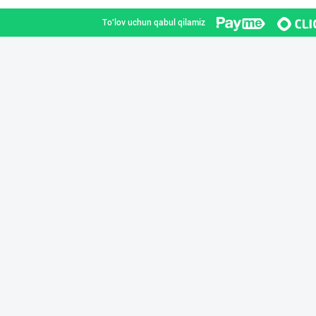
To'lov uchun qabul qilamiz
"KUKSUBOSS", "К
Toshkent shahri
RISOLA ONA — OS
Namangan viloyati
Шоколад мавсуми
Toshkent shahri
"LOLLI POP", "T