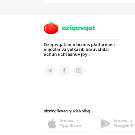
"Sladkiy Ray" б
Toshkent shahri
Савдосини оширм
Oziqovqat.com
biznes platformasi
mijozlar va yetkazib beruvchilar
uchun uchrashuv joyi.
Toshkent shahri
“Marvellous swe
Toshkent shahri
Bizning ilovani yuklab oling
"Восточная Сказ
Toshkent shahri