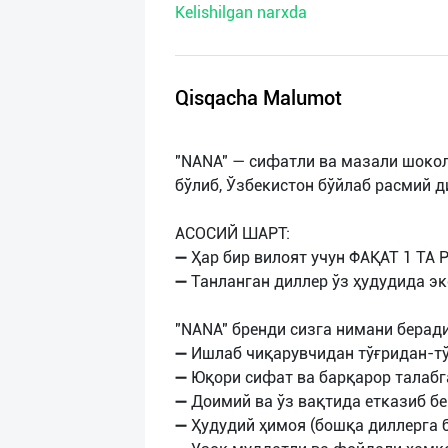
Kelishilgan narxda
нас
Техническая
поддержка
Qisqacha Malumot
Поделиться
"NANA" — сифатли ва мазали шоко
приложением
бўлиб, Ўзбекистон бўйлаб расмий 
Выход
АСОСИЙ ШАРТ:
о
➖ Ҳар бир вилоят учун ФАҚАТ 1 ТА
➖ Танланган диллер ўз ҳудудида эк
"NANA" бренди сизга нимани беради
➖ Ишлаб чиқарувчидан тўғридан-тў
➖ Юқори сифат ва барқарор талабг
➖ Доимий ва ўз вақтида етказиб б
➖ Ҳудудий ҳимоя (бошқа диллерга 