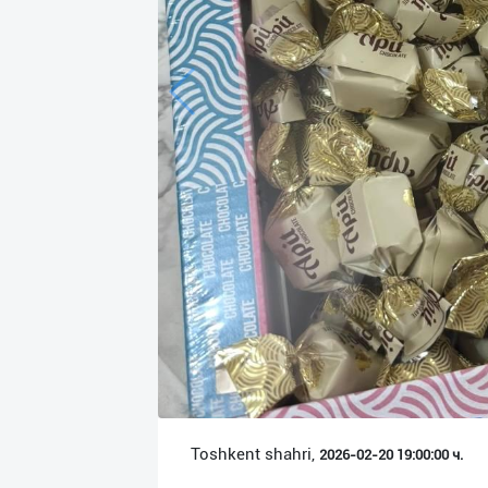
Язык
Личные
данные
Новости
2
Чаты
История
реферальных
переходов
Условия
использования
FAQ
Toshkent shahri,
2026-02-20 19:00:00 ч.
О