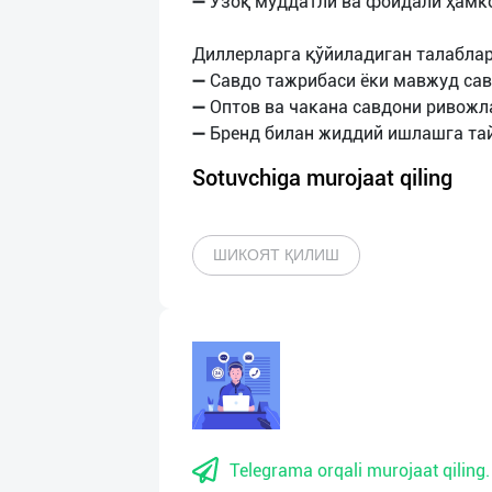
➖ Узоқ муддатли ва фойдали ҳамк
Диллерларга қўйиладиган талаблар
➖ Савдо тажрибаси ёки мавжуд са
➖ Оптов ва чакана савдони ривож
Sotuvchiga murojaat qiling
ШИКОЯТ ҚИЛИШ
Telegrama orqali murojaat qiling.