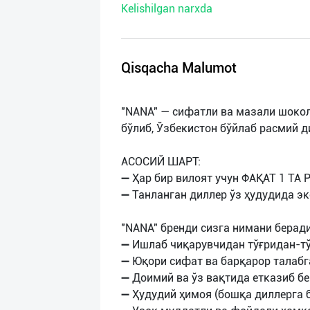
Kelishilgan narxda
нас
Техническая
поддержка
Qisqacha Malumot
Поделиться
"NANA" — сифатли ва мазали шоко
приложением
бўлиб, Ўзбекистон бўйлаб расмий 
Выход
АСОСИЙ ШАРТ:
о
➖ Ҳар бир вилоят учун ФАҚАТ 1 ТА
➖ Танланган диллер ўз ҳудудида эк
"NANA" бренди сизга нимани беради
➖ Ишлаб чиқарувчидан тўғридан-тў
➖ Юқори сифат ва барқарор талабг
➖ Доимий ва ўз вақтида етказиб б
➖ Ҳудудий ҳимоя (бошқа диллерга 