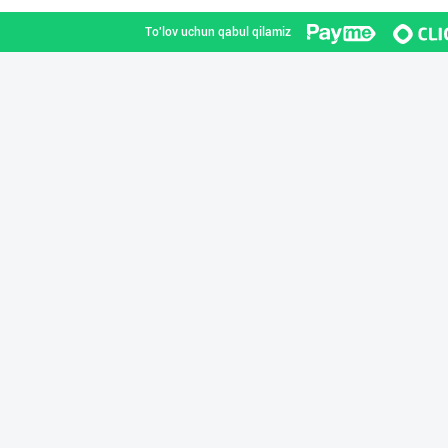
To'lov uchun qabul qilamiz
"Sladkiy Ray" б
Toshkent shahri
Шоколад мавсуми
Toshkent shahri
"Нур Асал" брен
Toshkent shahri
"RIKKO TOYS" —