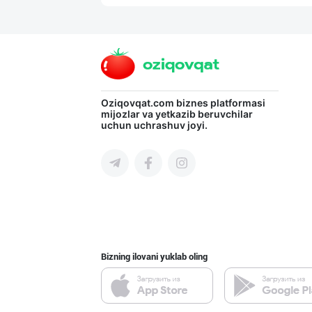
"Sladkiy marmel
Toshkent shahri
RISOLA ONA — OS
Oziqovqat.com
biznes platformasi
mijozlar va yetkazib beruvchilar
uchun uchrashuv joyi.
Namangan viloyati
"KUKSUBOSS", "К
Toshkent shahri
Bizning ilovani yuklab oling
“Marvellous swe
Toshkent shahri