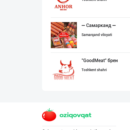
➖ Самарканд ➖
Samarqand viloyati
"GoodMeat" брен
Toshkent shahri
"AZIYA LIDER" д
Toshkent shahri