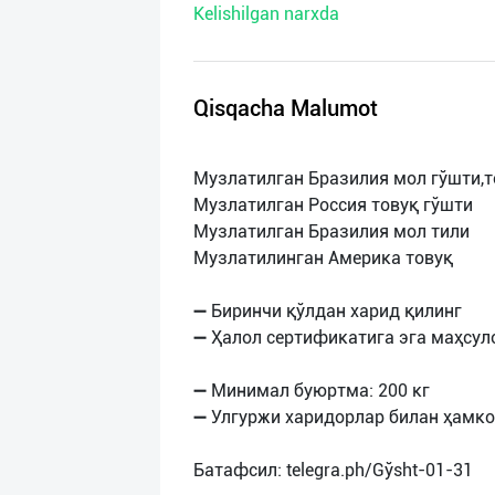
Kelishilgan narxda
нас
Техническая
поддержка
Qisqacha Malumot
Поделиться
Музлатилган Бразилия мол гўшти,т
приложением
Музлатилган Россия товуқ гўшти
Музлатилган Бразилия мол тили
Выход
Музлатилинган Америка товуқ
о
➖ Биринчи қўлдан харид қилинг
➖ Ҳалол сертификатига эга маҳсул
➖ Минимал буюртма: 200 кг
➖ Улгуржи харидорлар билан ҳамко