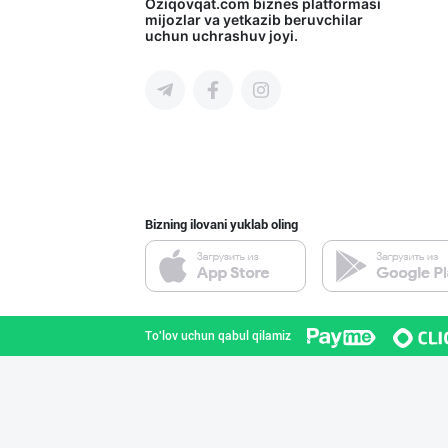
"ZiyoNur" бренд
Oziqovqat.com
biznes platformasi
mijozlar va yetkazib beruvchilar
uchun uchrashuv joyi.
Toshkent shahri
ТАДБИРКОРЛАР, Д
Toshkent shahri
Bizning ilovani yuklab oling
Индейка гўшти с
Toshkent shahri
To'lov uchun qabul qilamiz
Сиз ҳам колбаса
Toshkent shahri