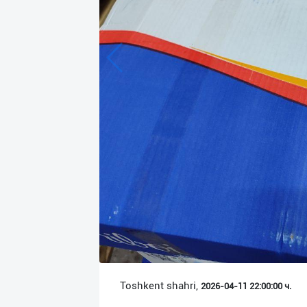
Язык
Личные
данные
Новости
2
Чаты
История
реферальных
переходов
Условия
использования
FAQ
Toshkent shahri,
2026-04-11 22:00:00 ч.
О