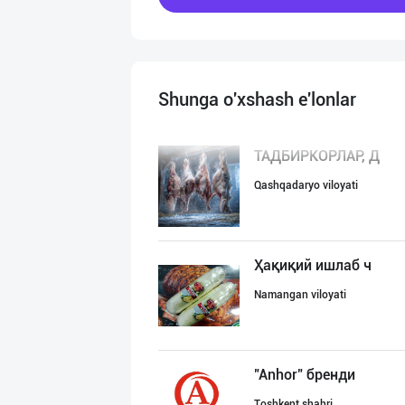
Shunga o'xshash e'lonlar
ТАДБИРКОРЛАР, Д
Qashqadaryo viloyati
Ҳақиқий ишлаб ч
Namangan viloyati
"Anhor" бренди
Toshkent shahri