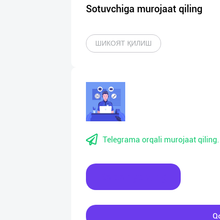
Sotuvchiga murojaat qiling
ШИКОЯТ ҚИЛИШ
Telegrama orqali murojaat qiling.
Xabar yozing
Qo