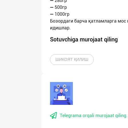
➖ 280гр
➖ 500гр
➖ 1000гр
Бозордаги барча қатламларга мос 
Sotuvchiga murojaat qiling
ШИКОЯТ ҚИЛИШ
Telegrama orqali murojaat qiling.