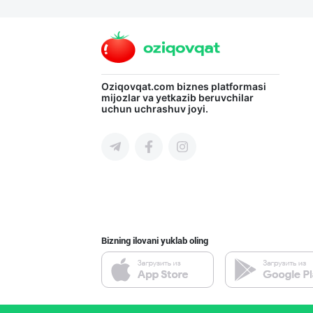
Вилоятлар учун
Toshkent shahri
Хоразм, Ангрен,
Oziqovqat.com
biznes platformasi
mijozlar va yetkazib beruvchilar
uchun uchrashuv joyi.
Toshkent shahri
Эрондан келтири
Toshkent shahri
Bizning ilovani yuklab oling
Citric Uz — над
Toshkent shahri