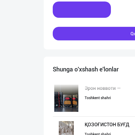
Xabar yozing
Qo
Shunga o'xshash e'lonlar
Эрон новвоти —
Toshkent shahri
ҚОЗОҒИСТОН БУҒД
Toshkent shahri