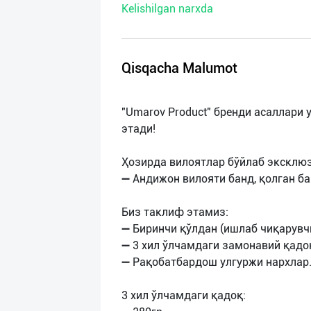
Kelishilgan narxda
нас
Техническая
поддержка
Qisqacha Malumot
Поделиться
"Umarov Product" бренди асаллари
приложением
этади!
Выход
Ҳозирда вилоятлар бўйлаб эксклю
о
➖ Андижон вилояти банд, қолган б
Биз таклиф этамиз:
➖ Биринчи қўлдан (ишлаб чиқарувчи
➖ 3 хил ўлчамдаги замонавий қадо
➖ Рақобатбардош улгуржи нархлар
3 хил ўлчамдаги қадоқ: