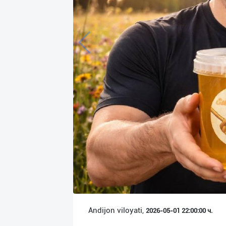
Язык
Личные
данные
Новости
2
Чаты
История
реферальных
переходов
Условия
использования
FAQ
Andijon viloyati,
2026-05-01 22:00:00 ч.
О