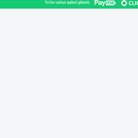
To'lov uchun qabul qilamiz
➖ Аскорбиновая
Toshkent shahri
Ҳудудий дилерла
Toshkent shahri
"MAKGOLD" бренд
Samarqand viloyati
LAZZAT ОШ ТУЗИ
Sirdaryo viloyati