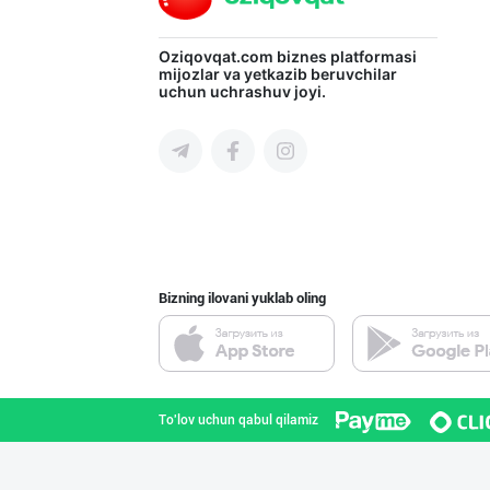
Oziqovqat.com
biznes platformasi
Ўзбекистонда ил
mijozlar va yetkazib beruvchilar
uchun uchrashuv joyi.
Toshkent shahri
Ўзбекистонда иш
Toshkent shahri
Bizning ilovani yuklab oling
Барча учун бирд
Toshkent shahri
To'lov uchun qabul qilamiz
"Бисёр" брендид