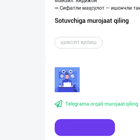
Манзил: Андижон
Sotuvchiga murojaat qiling
ШИКОЯТ ҚИЛИШ
Telegrama orqali murojaat qiling.
Xabar yozing