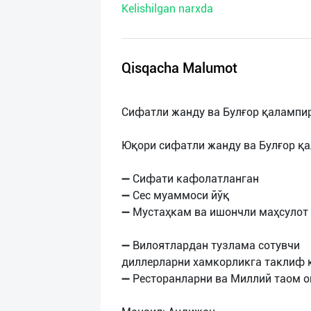
Kelishilgan narxda
нас
Техническая
поддержка
Qisqacha Malumot
Поделиться
Сифатли жанду ва Булғор қалампир
приложением
Юқори сифатли жанду ва Булғор қ
Выход
о
➖ Сифати кафолатланган
➖ Сес муаммоси йўқ
➖ Мустаҳкам ва ишончли маҳсулот
➖ Вилоятлардан тузлама сотувчи
диллерларни хамкорликга таклиф 
➖ Ресторанларни ва Миллий таом 