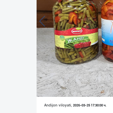
Язык
Личные
данные
Новости
2
Чаты
История
реферальных
переходов
Условия
использования
FAQ
Andijon viloyati,
2026-03-25 17:30:00 ч.
О