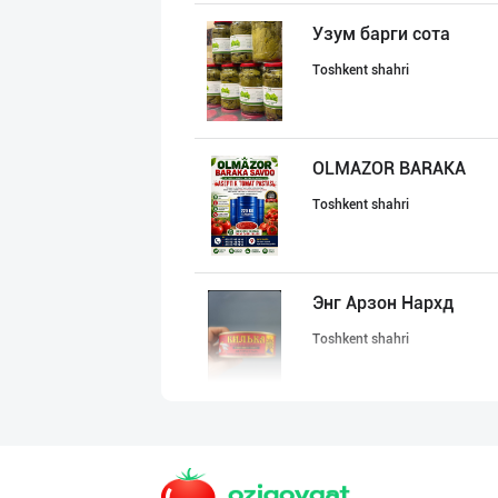
Узум барги сота
Toshkent shahri
OLMAZOR BARAKA
Toshkent shahri
Энг Арзон Нархд
Toshkent shahri
СУПEР АКЦИЯ!
Toshkent shahri