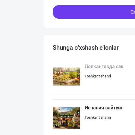
Qo
Shunga o'xshash e'lonlar
Полкангизда сек
Toshkent shahri
Испания зайтунл
Toshkent shahri