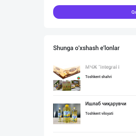
Qo
Shunga o'xshash e'lonlar
МЧЖ "Integral I
Toshkent shahri
Ишлаб чиқарувчи
Toshkent viloyati