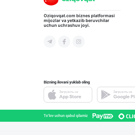
Пальма ёғи, Кок
Oziqovqat.com
biznes platformasi
mijozlar va yetkazib beruvchilar
uchun uchrashuv joyi.
Toshkent shahri
Катта ҳажмда ко
Toshkent shahri
Bizning ilovani yuklab oling
Картошка крахма
Toshkent shahri
To'lov uchun qabul qilamiz
"Щедрость приро
Toshkent shahri