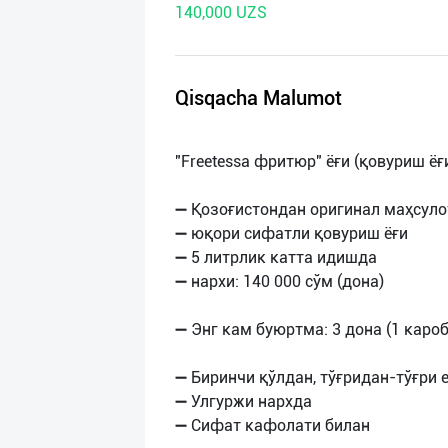
140,000 UZS
нас
Техническая
поддержка
Qisqacha Malumot
Поделиться
"Freetessa фритюр" ёғи (қовуриш ёғ
приложением
➖ Қозоғистондан оригинал маҳсуло
Выход
➖ юқори сифатли қовуриш ёғи
о
➖ 5 литрлик катта идишда
➖ нархи: 140 000 сўм (дона)
➖ Энг кам буюртма: 3 дона (1 кароб
➖ Биринчи қўлдан, тўғридан-тўғри 
➖ Улгуржи нархда
➖ Сифат кафолати билан