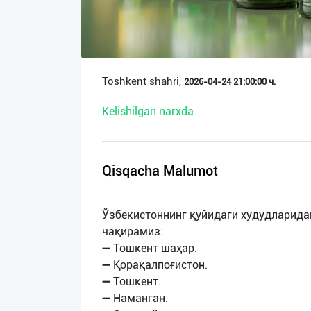
О
нас
Техническая
Toshkent shahri,
2026-04-24 21:00:00 ч.
поддержка
Kelishilgan narxda
Поделиться
приложением
Qisqacha Malumot
Выход
о
Ўзбекистоннинг қуйидаги худудларида
чақирамиз:
➖ Тошкент шаҳар.
➖ Қорақалпоғистон.
➖ Тошкент.
➖ Наманган.