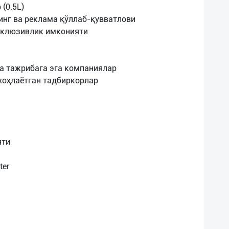
(0.5L)
нг ва реклама қўллаб-қувватлови
склюзивлик имконияти
а тажрибага эга компаниялар
хоҳлаётган тадбиркорлар
яти