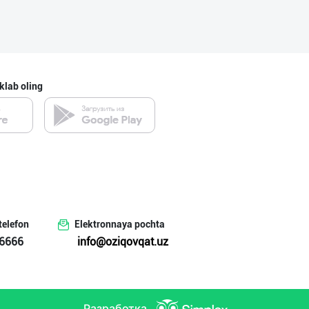
Toshkent shahri
Оптомчилар учун
klab oling
Toshkent shahri
"Апельсин" брен
Toshkent shahri
telefon
Elektronnaya pochta
Ичимлик бизнеси
6666
info@oziqovqat.uz
Toshkent shahri
Разработка