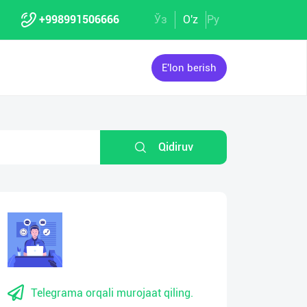
+998991506666
Ўз
O'z
Ру
E'lon berish
Qidiruv
Telegrama orqali murojaat qiling.