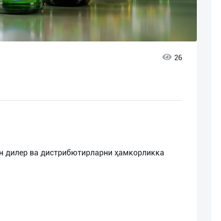
26
н дилер ва дистрибютирларни ҳамкорликка