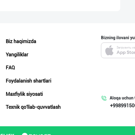
Bizning ilovani yu
Biz haqimizda
Yangiliklar
FAQ
Foydalanish shartlari
Maxfiylik siyosati
Aloqa uchun 
+99899150
Texnik qo'llab-quvvatlash