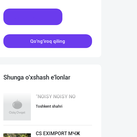
Xabar yozing
Qo'ng'iroq qiling
Shunga o'xshash e'lonlar
"NOISY NOISY NO
Toshkent shahri
CS EXIMPORT МЧЖ