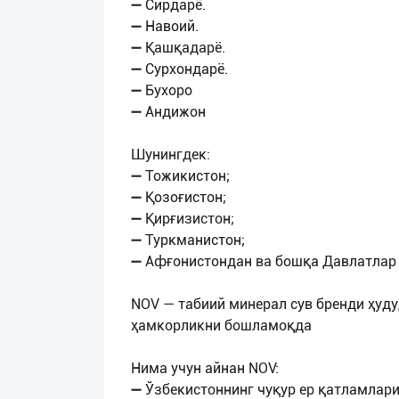
➖ Сирдарё.
➖ Навоий.
➖ Қашқадарё.
➖ Сурхондарё.
➖ Бухоро
➖ Андижон
Шунингдек:
➖ Тожикистон;
➖ Қозоғистон;
➖ Қирғизистон;
➖ Туркманистон;
➖ Афғонистондан ва бошқа Давлатлар 
NOV — табиий минерал сув бренди ҳуд
ҳамкорликни бошламоқда
Нима учун айнан NOV:
➖ Ўзбекистоннинг чуқур ер қатламлари