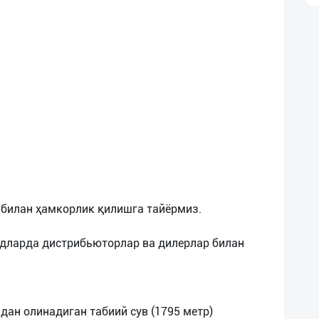
билан ҳамкорлик қилишга тайёрмиз.
удларда дистрибьюторлар ва дилерлар билан
дан олинадиган табиий сув (1795 метр)