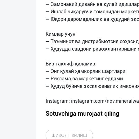
➖ Замонавий дизайн ва қулай идишлар 
➖ Ишлаб чиқарувчи томонидан маркети
➖ Юқори даромадлилик ва ҳудудий эк
Кимлар учун:
➖ Таъминот ва дистрибьютсия соҳасид
➖ Ҳудудда савдони ривожлантиришни 
Биз таклиф қиламиз:
➖ Энг қулай ҳамкорлик шартлари
➖ Реклама ва маркетинг ёрдами
➖ Ҳудуд бўйича эксклюзивлик имкони
Sotuvchiga murojaat qiling
ШИКОЯТ ҚИЛИШ