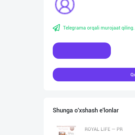
Telegrama orqali murojaat qiling.
Xabar yozing
Qo
Shunga o'xshash e'lonlar
ROYAL LIFE — PR