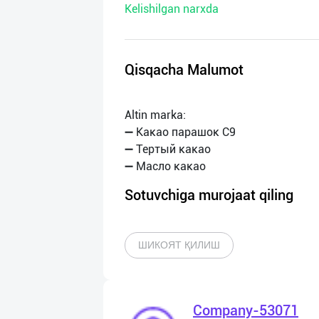
Kelishilgan narxda
нас
Техническая
поддержка
Qisqacha Malumot
Поделиться
Altin marka:
приложением
➖ Какао парашок С9
➖ Тертый какао
Выход
о
Sotuvchiga murojaat qiling
ШИКОЯТ ҚИЛИШ
Company-53071