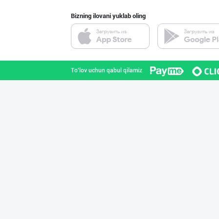
Bizning ilovani yuklab oling
ТУРКИЯ КАКАО КУ
Toshkent shahri
To'lov uchun qabul qilamiz
"TOSHMINERALSUV
Toshkent shahri
"ALTHAUS GRÜN M
Toshkent shahri
Legend Classic