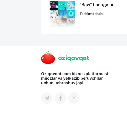
"Baw" бренди ос
Toshkent shahri
Ўзбекистондаги
Namangan viloyati
Бозорда оддий ч
Oziqovqat.com
biznes platformasi
mijozlar va yetkazib beruvchilar
uchun uchrashuv joyi.
Namangan viloyati
ALTIN MARKA: ➖
Toshkent shahri