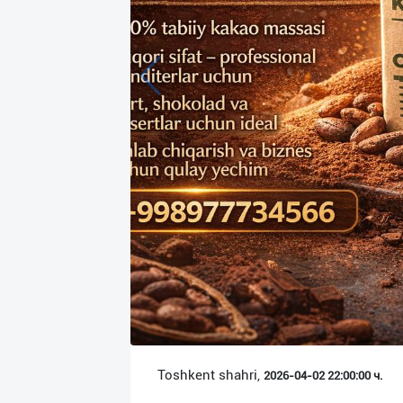
Язык
Личные
данные
Новости
2
Чаты
История
реферальных
переходов
Условия
использования
FAQ
Toshkent shahri,
2026-04-02 22:00:00 ч.
О