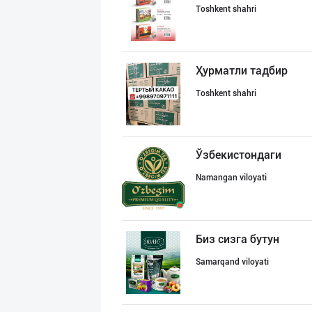
Toshkent shahri
Ҳурматли тадбир
Toshkent shahri
Ўзбекистондаги
Namangan viloyati
Биз сизга бутун
Samarqand viloyati