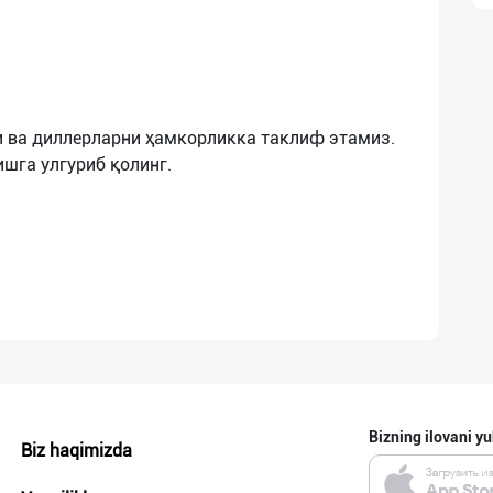
 ва диллерларни ҳамкорликка таклиф этамиз.
Bizning ilovani yu
Biz haqimizda