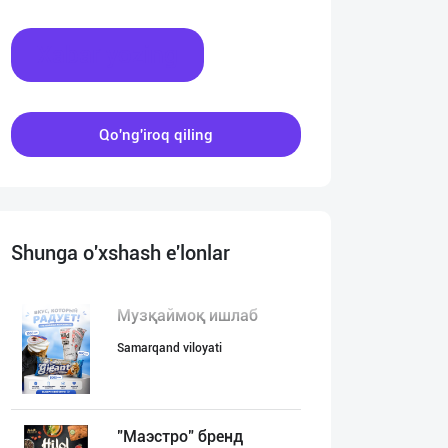
Xabar yozing
Qo'ng'iroq qiling
Shunga o'xshash e'lonlar
Музқаймоқ ишлаб
Samarqand viloyati
"Маэстро" бренд