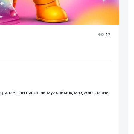
12
иқарилаётган сифатли музқаймоқ маҳсулотларни