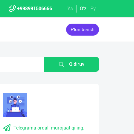
+998991506666
Ўз
O'z
Ру
E'lon berish
Qidiruv
Telegrama orqali murojaat qiling.