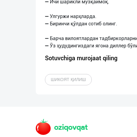
➖ Ичи шарикли музқаймоқ.
➖ Улгуржи нарҳларда.
➖ Биринчи қўлдан сотиб олинг.
➖ Барча вилоятлардан тадбиркорларни
Sotuvchiga murojaat qiling
ШИКОЯТ ҚИЛИШ