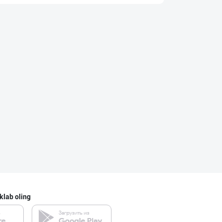
SODIQ SAVDO ICE
Toshkent shahri
"Ice Milk” музқ
Samarqand viloyati
"Hilol" ва "Mae
Toshkent shahri
klab oling
Продаю замороже
Toshkent shahri