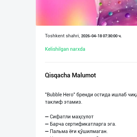
О
нас
Техническая
Toshkent shahri,
2026-04-18 07:30:00 ч.
поддержка
Kelishilgan narxda
Поделиться
приложением
Qisqacha Malumot
Выход
о
"Bubble Hero" бренди остида ишлаб ч
таклиф этамиз.
➖ Сифатли маҳсулот
➖ Барча сертификатларга эга.
➖ Пальма ёғи қўшилмаган.