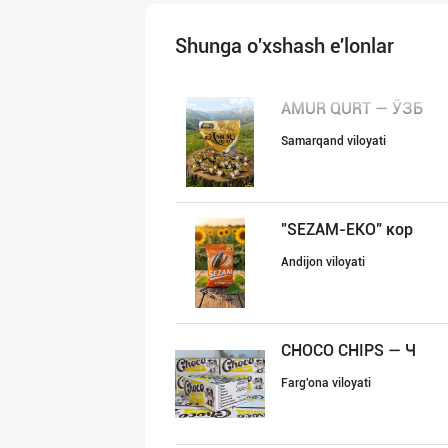
Shunga o'xshash e'lonlar
AMUR QURT — ЎЗБ
Samarqand viloyati
"SEZAM-EKO" кор
Andijon viloyati
CHOCO CHIPS — Ч
Farg'ona viloyati