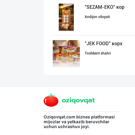
"SEZAM-EKO" кор
Andijon viloyati
"JEK FOOD" корх
Toshkent shahri
“BonUz” бренди
Toshkent shahri
ULFAT — PREMIUM
Oziqovqat.com
biznes platformasi
mijozlar va yetkazib beruvchilar
uchun uchrashuv joyi.
Toshkent shahri