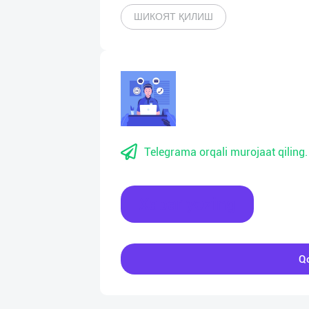
ШИКОЯТ ҚИЛИШ
Telegrama orqali murojaat qiling.
Xabar yozing
Qo