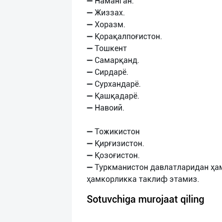
➖ Наманган.
➖ Жиззах.
➖ Хоразм.
➖ Қорақалпоғистон.
➖ Тошкент
➖ Самарқанд.
➖ Сирдарё.
➖ Сурхандарё.
➖ Қашқадарё.
➖ Навоий.
➖ Тожикистон
➖ Қирғизистон.
➖ Қозоғистон.
➖ Туркманистон давлатларидан ҳа
Sotuvchiga murojaat qiling