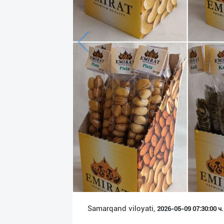
Язык
Личные
данные
Новости
2
Чаты
История
реферальных
переходов
Условия
использования
FAQ
Samarqand viloyati,
2026-05-09 07:30:00 ч.
О