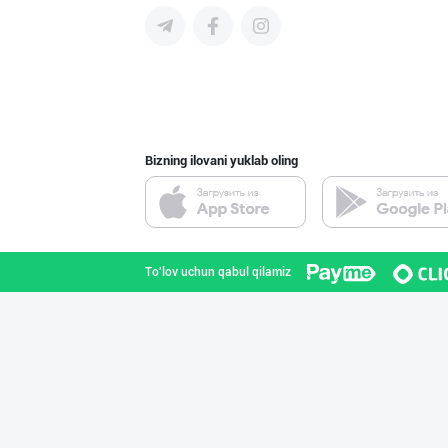
"MDD SPICY STRI
Toshkent shahri
Bizning ilovani yuklab oling
Сифатли карамел
Toshkent shahri
To'lov uchun qabul qilamiz
"SuxoGrand" бре
Samarqand viloyati
Ҳурматли ҳамюрт