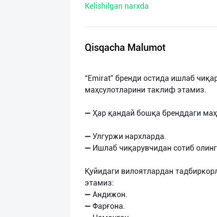
Kelishilgan narxda
нас
Техническая
поддержка
Qisqacha Malumot
Поделиться
“Emirat” бренди остида ишлаб чиқа
приложением
маҳсулотларини таклиф этамиз.
Выход
➖ Ҳар қандай бошқа бренддаги маҳ
о
➖ Улгуржи нархларда.
➖ Ишлаб чиқарувчидан сотиб олинг
Қуйидаги вилоятлардан тадбиркор
этамиз:
➖ Андижон.
➖ Фарғона.