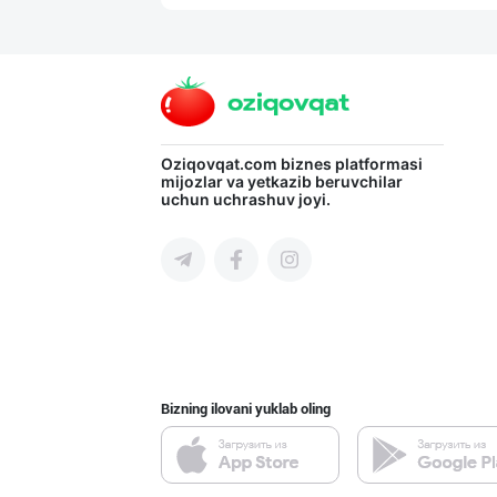
Хитойдан тўғрид
Toshkent shahri
Оптом ёки чакан
Oziqovqat.com
biznes platformasi
mijozlar va yetkazib beruvchilar
uchun uchrashuv joyi.
Toshkent shahri
Жанубий Корея в
Navoiy viloyati
Bizning ilovani yuklab oling
Guldon Sharq In
Toshkent shahri