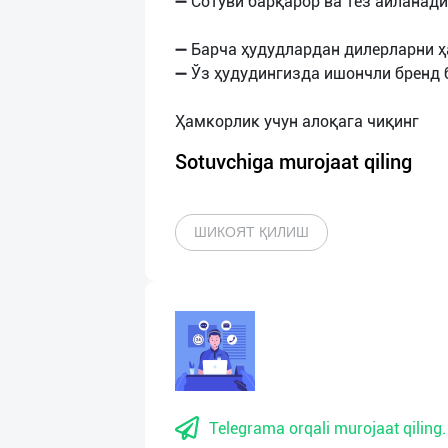
➖ Сотуви барқарор ва тез айланад
➖ Барча ҳудудлардан дилерларни 
➖ Ўз ҳудудингизда ишончли бренд
Sotuvchiga murojaat qiling
ШИКОЯТ ҚИЛИШ
Telegrama orqali murojaat qiling.