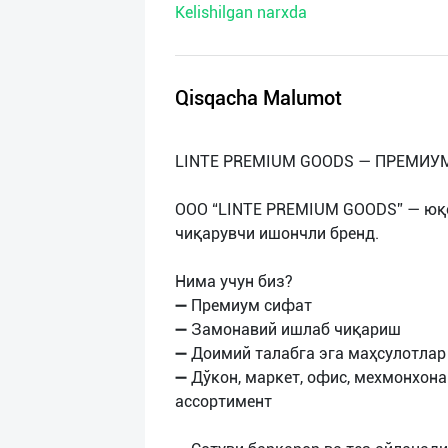
Kelishilgan narxda
нас
Техническая
поддержка
Qisqacha Malumot
Поделиться
LINTE PREMIUM GOODS — ПРЕМИУ
приложением
OOO “LINTE PREMIUM GOODS” — юқо
Выход
чиқарувчи ишончли бренд.
о
Нима учун биз?
➖ Премиум сифат
➖ Замонавий ишлаб чиқариш
➖ Доимий талабга эга маҳсулотлар
➖ Дўкон, маркет, офис, мехмонхона
ассортимент