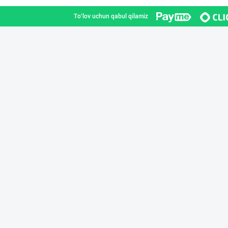
To'lov uchun qabul qilamiz
Улгуржи харидор
Toshkent shahri
Хўжалик совун с
Toshkent shahri
Диққат! Ўзбекис
Toshkent shahri
Машҳур PREDO бр