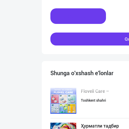
Xabar yozing
Qo
Shunga o'xshash e'lonlar
Flovell Care –
Toshkent shahri
Ҳурматли тадбир