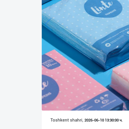
Язык
Личные
данные
Новости
2
Чаты
История
реферальных
переходов
Условия
использования
FAQ
Toshkent shahri,
2026-06-10 13:30:00 ч.
О