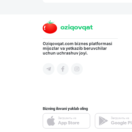
"LOLLI POP", "T
Toshkent shahri
"Sladkiy marmel
Oziqovqat.com
biznes platformasi
mijozlar va yetkazib beruvchilar
uchun uchrashuv joyi.
Toshkent shahri
RISOLA ONA — OS
Namangan viloyati
Bizning ilovani yuklab oling
"RIKKO TOYS" —
Toshkent shahri