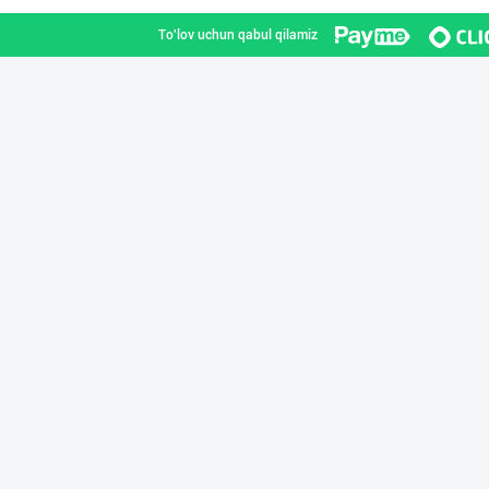
To'lov uchun qabul qilamiz
Савдосини оширм
Toshkent shahri
"MIRAY" — Европ
Toshkent shahri
Шоколад мавсуми
Toshkent shahri
ДУНЁНИНГ ЭНГ ЯХ