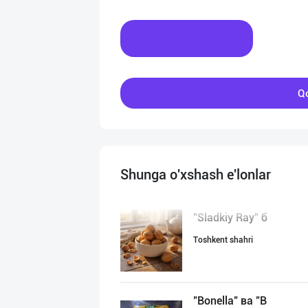
Xabar yozing
Qo
Shunga o'xshash e'lonlar
"Sladkiy Ray" б
Toshkent shahri
"Bonella" ва "B