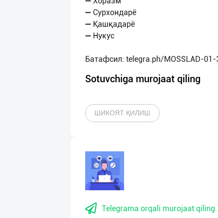
➖ Хоразм
➖ Сурхондарё
➖ Қашқадарё
➖ Нукус
Sotuvchiga murojaat qiling
ШИКОЯТ ҚИЛИШ
Telegrama orqali murojaat qiling.