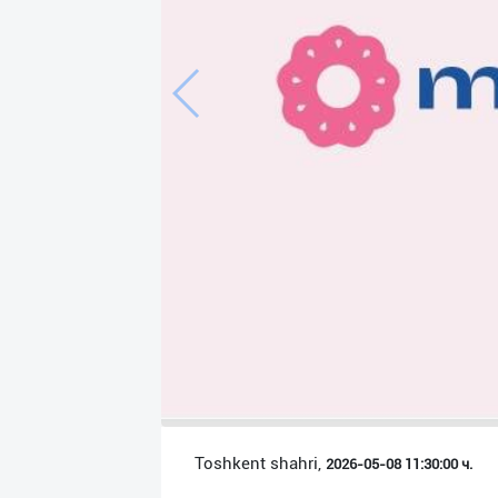
Язык
Личные
данные
Новости
2
Чаты
История
реферальных
переходов
Условия
использования
FAQ
Toshkent shahri,
2026-05-08 11:30:00 ч.
О