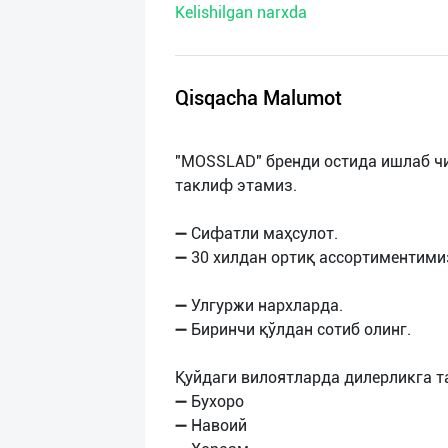
Kelishilgan narxda
нас
Техническая
поддержка
Qisqacha Malumot
Поделиться
"MOSSLAD" бренди остида ишлаб ч
приложением
таклиф этамиз.
Выход
➖ Сифатли маҳсулот.
о
➖ 30 хилдан ортиқ ассортиментими
➖ Улгуржи нархларда.
➖ Биринчи қўлдан сотиб олинг.
Қуйдаги вилоятларда дилерликга т
➖ Бухоро
➖ Навоий