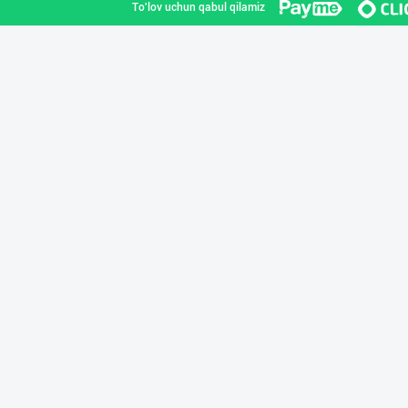
To'lov uchun qabul qilamiz
«QASR» ЧОЙЛАРИ
Farg'ona viloyati
ALTIN MARKA: ➖
Toshkent shahri
"TOSHMINERALSUV
Toshkent shahri
ALTIN MARKA: ➖
Toshkent shahri