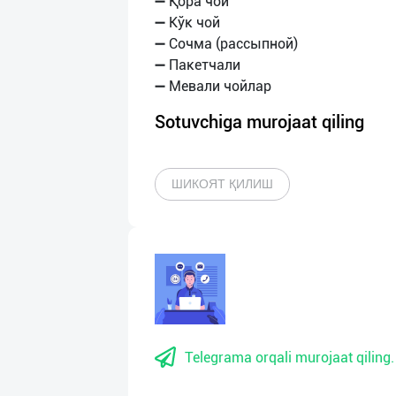
➖ Қора чой
➖ Кўк чой
➖ Сочма (рассыпной)
➖ Пакетчали
Sotuvchiga murojaat qiling
ШИКОЯТ ҚИЛИШ
Telegrama orqali murojaat qiling.