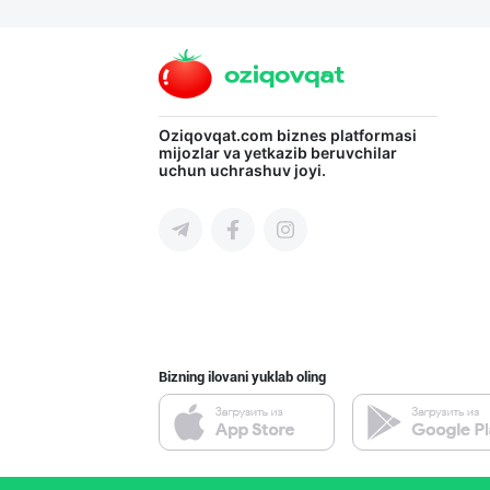
Бозорда оддий ч
Namangan viloyati
PRIME TEA — ПРЕ
Oziqovqat.com
biznes platformasi
mijozlar va yetkazib beruvchilar
uchun uchrashuv joyi.
Toshkent shahri
Ўзбекистонда қа
Toshkent shahri
Bizning ilovani yuklab oling
Legend Classic
Toshkent shahri