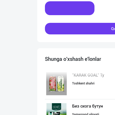
Xabar yozing
Qo
Shunga o'xshash e'lonlar
"KARAK GOAL" Ту
Toshkent shahri
Биз сизга бутун
Samarqand viloyati