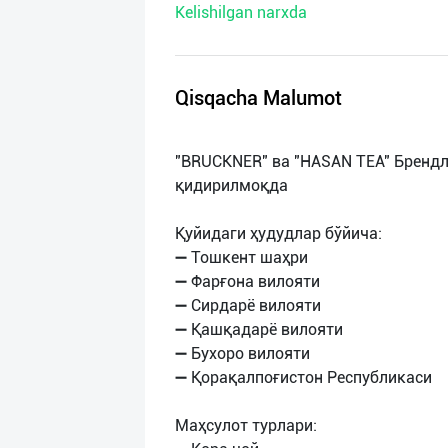
Kelishilgan narxda
нас
Техническая
поддержка
Qisqacha Malumot
Поделиться
"BRUCKNER" ва "HASAN TEA" Брендл
приложением
қидирилмоқда
Выход
Қуйидаги ҳудудлар бўйича:
о
➖ Тошкент шаҳри
➖ Фарғона вилояти
➖ Сирдарё вилояти
➖ Қашқадарё вилояти
➖ Бухоро вилояти
➖ Қорақалпоғистон Республикаси
Маҳсулот турлари: