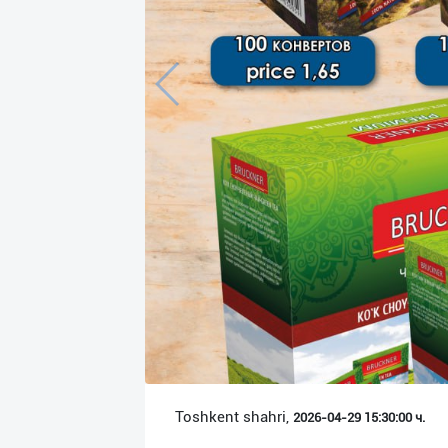
Язык
Личные
данные
Новости
2
Чаты
История
реферальных
переходов
Условия
использования
FAQ
Toshkent shahri,
2026-04-29 15:30:00 ч.
О