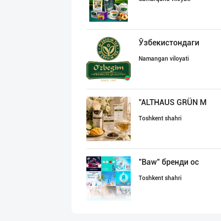
Ўзбекистондаги
Namangan viloyati
"ALTHAUS GRÜN M
Toshkent shahri
"Baw" бренди ос
Toshkent shahri