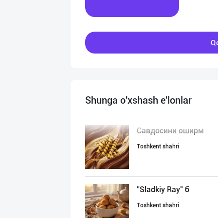
Xabar yozing
Qo
Shunga o'xshash e'lonlar
Савдосини оширм
Toshkent shahri
"Sladkiy Ray" б
Toshkent shahri