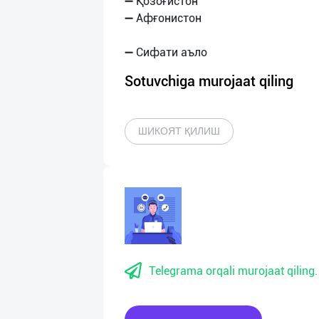
➖ Қозоғистон
➖ Афғонистон
Sotuvchiga murojaat qiling
ШИКОЯТ ҚИЛИШ
Telegrama orqali murojaat qiling.