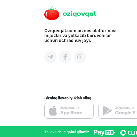
Namangan viloyati
"Bonella" ва "B
Oziqovqat.com
biznes platformasi
mijozlar va yetkazib beruvchilar
uchun uchrashuv joyi.
Toshkent shahri
GREAT SELL GROU
Toshkent shahri
Bizning ilovani yuklab oling
"Восточная Сказ
Toshkent shahri
To'lov uchun qabul qilamiz