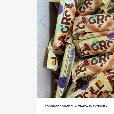
Язык
Личные
данные
Новости
2
Чаты
История
реферальных
переходов
Условия
использования
FAQ
Toshkent shahri,
2026-05-15 19:30:00 ч.
О