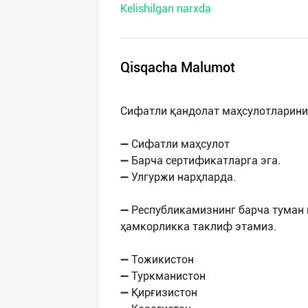
Kelishilgan narxda
нас
Техническая
поддержка
Qisqacha Malumot
Поделиться
Сифатли қандолат маҳсулотларини
приложением
➖ Сифатли маҳсулот
Выход
➖ Барча сертификатларга эга.
о
➖ Улгуржи нарҳларда.
➖ Республикамизнинг барча туман
ҳамкорликка таклиф этамиз.
➖ Тожикистон
➖ Туркманистон
➖ Қирғизистон