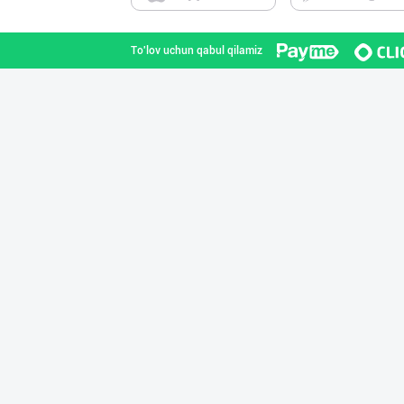
To'lov uchun qabul qilamiz
"BISYOR" бренди
Toshkent shahri
"SEZAM-EKO" кор
Andijon viloyati
Сифатли карамел
Toshkent shahri