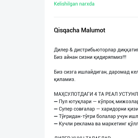
Kelishilgan narxda
нас
Техническая
поддержка
Qisqacha Malumot
Поделиться
Дилер & дистрибьюторлар диққатиг
приложением
Биз айнан сизни қидиряпмиз!!!
Выход
Биз сизга ишлайдиган, даромад ке
о
қиламиз.
МАҲСУЛОТДАГИ 4 ТА РЕАЛ УСТУНЛ
➖ Пул ютуқлари — кўпроқ мижозла
➖ Супер совғалар — харидорни қи
➖ Тўғридан-тўғри болалар учун иш
➖ Кучли реклама ва маркетинг қўл