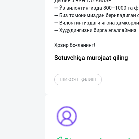
ДИЛЕР УЧУН ТАЛАБЛАР:
➖ Ўз вилоятингизда 800–1000 та 
➖ Биз томонимиздан бериладиган с
➖ Вилоятингиздаги ягона ҳамкорли
➖ Ҳудудингизни бирга эгаллаймиз
Sotuvchiga murojaat qiling
ШИКОЯТ ҚИЛИШ