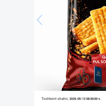
Язык
Личные
данные
Новости
2
Чаты
История
реферальных
переходов
Условия
использования
FAQ
Toshkent shahri,
2026-05-12 08:30:00 ч.
О