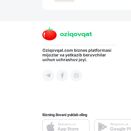
ООО ‘KAYMI’ Ком
Toshkent shahri
"SEZAM-EKO" кор
Oziqovqat.com
biznes platformasi
mijozlar va yetkazib beruvchilar
uchun uchrashuv joyi.
Andijon viloyati
Ҳурматли ҳамюрт
Toshkent shahri
Bizning ilovani yuklab oling
"MDD SPICY STRI
Toshkent shahri