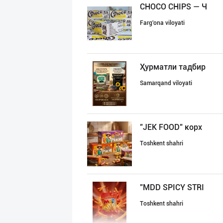
CHOCO CHIPS — Ч
Farg'ona viloyati
Ҳурматли тадбир
Samarqand viloyati
"JEK FOOD" корх
Toshkent shahri
"MDD SPICY STRI
Toshkent shahri