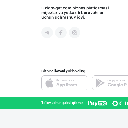
"NOV LIMONADLAR
Oziqovqat.com
biznes platformasi
mijozlar va yetkazib beruvchilar
uchun uchrashuv joyi.
Toshkent shahri
Оптомчилар учун
Toshkent shahri
Bizning ilovani yuklab oling
"Behkhosh" — Эр
Toshkent shahri
To'lov uchun qabul qilamiz
INTER ROHAT — Ҳ
Toshkent shahri