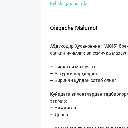
Kelishilgan narxda
нас
Техническая
поддержка
Qisqacha Malumot
Поделиться
Абдуқодир Ҳусановнинг "AK45" бре
приложением
салқин ичимлик ва семичка маҳсул
Выход
➖ Сифатли маҳсулот
о
➖ Улгуржи нарҳларда.
➖ Биринчи қўлдан сотиб олинг.
Қуйидаги вилоятлардан тадбиркор
этамиз:
➖ Наманган
➖ Денов