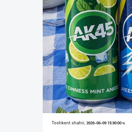
Язык
Личные
данные
Новости
2
Чаты
История
реферальных
переходов
Условия
использования
FAQ
Toshkent shahri,
2026-06-09 15:30:00 ч.
О