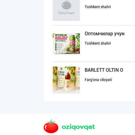
Toshkent shahri
Оптомчилар учун
Toshkent shahri
BARLETT OLTIN O
Farg'ona viloyati
YEON HO — КОРЕЯ
Toshkent shahri