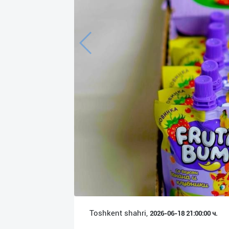
Язык
Личные
данные
Новости
2
Чаты
История
реферальных
переходов
Условия
использования
FAQ
Toshkent shahri,
2026-06-18 21:00:00 ч.
О