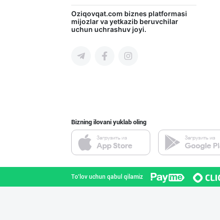
INTER ROHAT — Ҳ
Oziqovqat.com
biznes platformasi
mijozlar va yetkazib beruvchilar
uchun uchrashuv joyi.
Toshkent shahri
Ичимлик бизнеси
Toshkent shahri
Bizning ilovani yuklab oling
Расмий фаолият
Toshkent viloyati
To'lov uchun qabul qilamiz
DIVO ZAMZAM WAT
Farg'ona viloyati