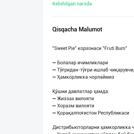
Kelishilgan narxda
нас
Техническая
поддержка
Qisqacha Malumot
Поделиться
"Sweet Pie" корхонаси "Fruti Bum"
приложением
➖ Болалар ичимликлари
Выход
➖ Тўғридан-тўғри ишлаб чиқарувч
о
➖ Ҳамкорликка чорлаймиз
Қўшни давлатлар ҳамда:
➖ Жиззах вилояти
➖ Хоразм вилояти
➖ Қорақалпоғистон Республикаси
Дистрибьюторларни ҳамкорликка 