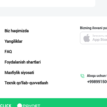
Bizning ilovani yu
Biz haqimizda
Yangiliklar
FAQ
Foydalanish shartlari
Maxfiylik siyosati
Aloqa uchun 
+99899150
Texnik qo'llab-quvvatlash