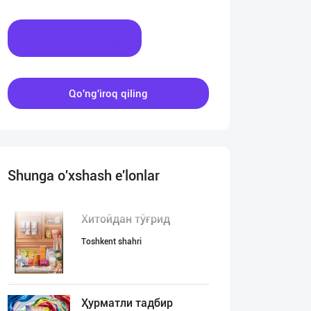
Xabar yozing
Qo'ng'iroq qiling
Shunga o'xshash e'lonlar
Хитойдан тўғрид
Toshkent shahri
Ҳурматли тадбир