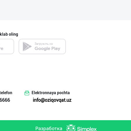
"Gold Teks" тек
Toshkent shahri
klab oling
PREDO брендинин
Toshkent shahri
Диққат! Ўзбекис
telefon
Elektronnaya pochta
Toshkent shahri
6666
info@oziqovqat.uz
Оптом ёки чакан
Разработка