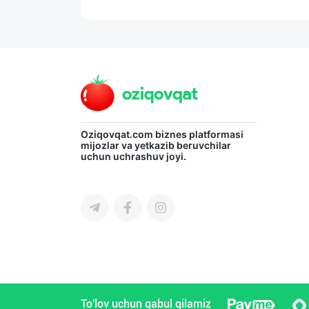
Oziqovqat.com
biznes platformasi
mijozlar va yetkazib beruvchilar
uchun uchrashuv joyi.
To'lov uchun qabul qilamiz