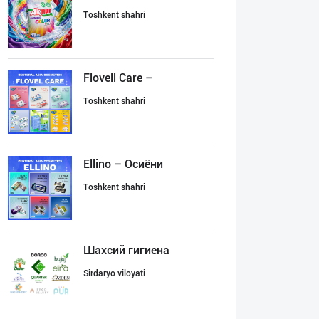
Toshkent shahri
Flovell Care –
Toshkent shahri
Ellino – Осиёни
Toshkent shahri
Шахсий гигиена
Sirdaryo viloyati