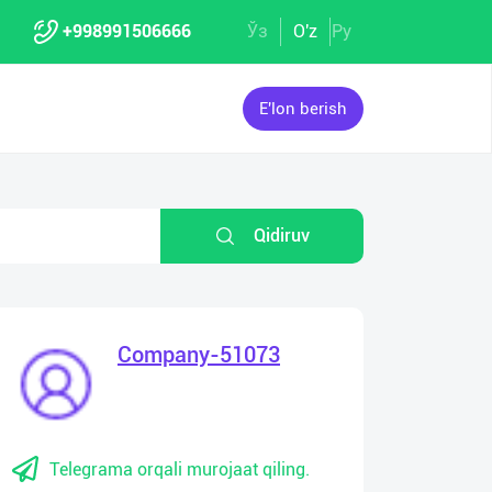
+998991506666
Ўз
O'z
Ру
E'lon berish
Qidiruv
Company-51073
Telegrama orqali murojaat qiling.