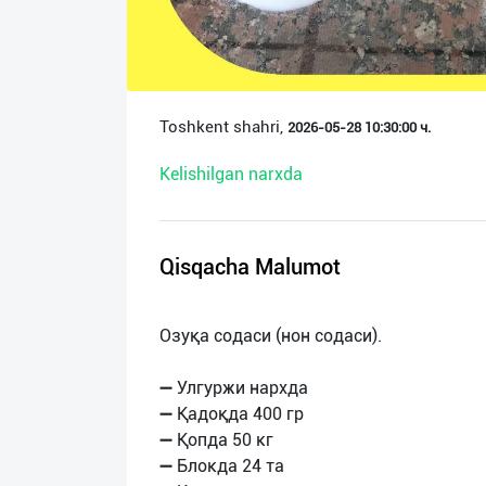
О
нас
Техническая
Toshkent shahri,
2026-05-28 10:30:00 ч.
поддержка
Kelishilgan narxda
Поделиться
приложением
Qisqacha Malumot
Выход
о
Озуқа содаси (нон содаси).
➖ Улгуржи нархда
➖ Қадоқда 400 гр
➖ Қопда 50 кг
➖ Блокда 24 та