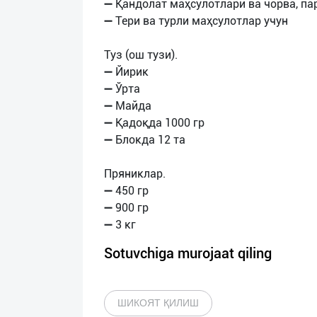
➖ Қандолат маҳсулотлари ва чорва, п
➖ Тери ва турли маҳсулотлар учун
Туз (ош тузи).
➖ Йирик
➖ Ўрта
➖ Майда
➖ Қадоқда 1000 гр
➖ Блокда 12 та
Пряниклар.
➖ 450 гр
➖ 900 гр
Sotuvchiga murojaat qiling
ШИКОЯТ ҚИЛИШ