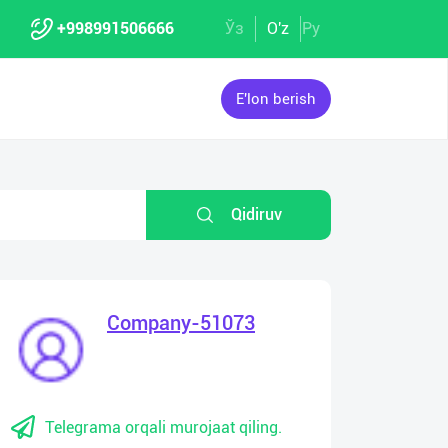
+998991506666
Ўз
O'z
Ру
E'lon berish
Qidiruv
Company-51073
Telegrama orqali murojaat qiling.