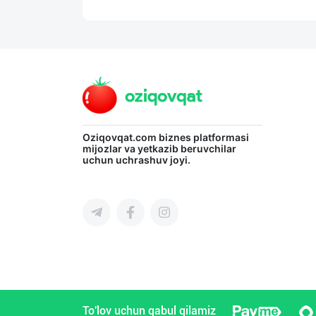
Oziqovqat.com
biznes platformasi
mijozlar va yetkazib beruvchilar
uchun uchrashuv joyi.
To'lov uchun qabul qilamiz