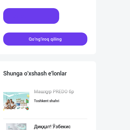
Xabar yozing
Qo'ng'iroq qiling
Shunga o'xshash e'lonlar
Машҳур PREDO бр
Toshkent shahri
Диққат! Ўзбекис