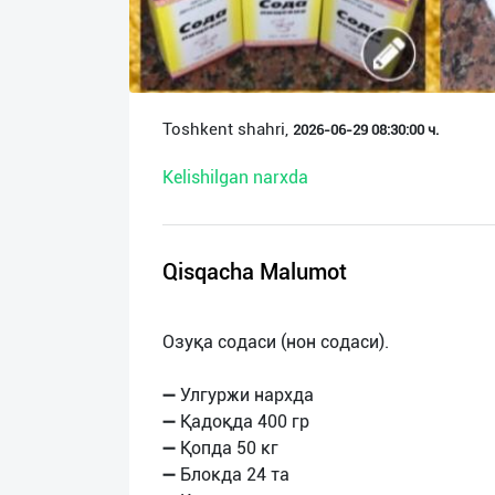
О
нас
Техническая
Toshkent shahri,
2026-06-29 08:30:00 ч.
поддержка
Kelishilgan narxda
Поделиться
приложением
Qisqacha Malumot
Выход
о
Озуқа содаси (нон содаси).
➖ Улгуржи нархда
➖ Қадоқда 400 гр
➖ Қопда 50 кг
➖ Блокда 24 та