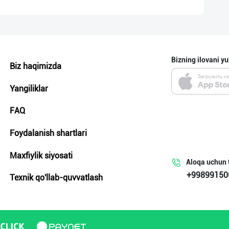
Bizning ilovani yu
Biz haqimizda
Yangiliklar
FAQ
Foydalanish shartlari
Maxfiylik siyosati
Aloqa uchun 
+99899150
Texnik qo'llab-quvvatlash