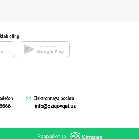
Шахсий гигиена
Sirdaryo viloyati
klab oling
Ellino – Осиёни
Toshkent shahri
Ҳурматли тадбир
telefon
Elektronnaya pochta
Toshkent shahri
6666
info@oziqovqat.uz
Хўжалик совун с
Разработка