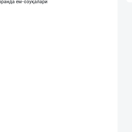
арранда ем-озуқалари