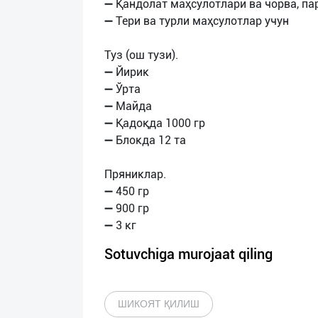
➖ Қандолат маҳсулотлари ва чорва, п
➖ Тери ва турли маҳсулотлар учун
Туз (ош тузи).
➖ Йирик
➖ Ўрта
➖ Майда
➖ Қадоқда 1000 гр
➖ Блокда 12 та
Пряниклар.
➖ 450 гр
➖ 900 гр
Sotuvchiga murojaat qiling
ШИКОЯТ ҚИЛИШ