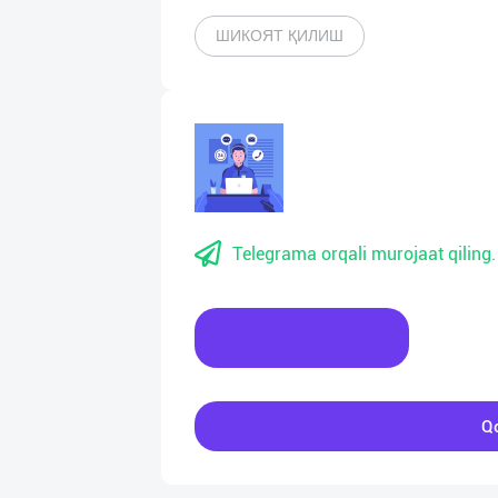
ШИКОЯТ ҚИЛИШ
Telegrama orqali murojaat qiling.
Xabar yozing
Qo