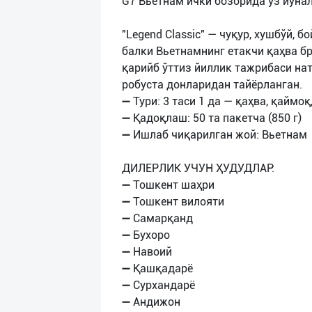
G7 Вьетнам ички бозорида ўз йўна
"Legend Classic" — чуқур, хушбўй, 
балки Вьетнамнинг етакчи қаҳва бр
қарийб ўттиз йиллик тажрибаси на
робуста донларидан тайёрланган.
➖ Тури: 3 таси 1 да — қаҳва, қаймоқ
➖ Қадоқлаш: 50 та пакетча (850 г)
➖ Ишлаб чиқарилган жой: Вьетнам
ДИЛЕРЛИК УЧУН ҲУДУДЛАР:
➖ Тошкент шаҳри
➖ Тошкент вилояти
➖ Самарқанд
➖ Бухоро
➖ Навоий
➖ Қашқадарё
➖ Сурхандарё
➖ Андижон