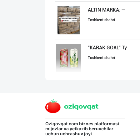
ALTIN MARKA: ➖
Toshkent shahri
"KARAK GOAL" Ту
Toshkent shahri
Бозорда оддий ч
Namangan viloyati
Ўзбекистонда қа
Oziqovqat.com
biznes platformasi
mijozlar va yetkazib beruvchilar
uchun uchrashuv joyi.
Toshkent shahri