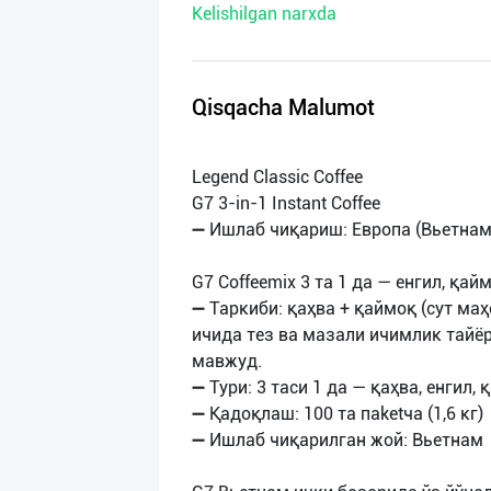
Kelishilgan narxda
нас
Техническая
поддержка
Qisqacha Malumot
Поделиться
Legend Classic Coffee
приложением
G7 3-in-1 Instant Coffee
➖ Ишлаб чиқариш: Европа (Вьетнам
Выход
о
G7 Coffeemix 3 та 1 да — енгил, қай
➖ Таркиби: қаҳва + қаймоқ (сут ма
ичида тез ва мазали ичимлик тайё
мавжуд.
➖ Тури: 3 таси 1 да — қаҳва, енгил
➖ Қадоқлаш: 100 та паketча (1,6 кг)
➖ Ишлаб чиқарилган жой: Вьетнам