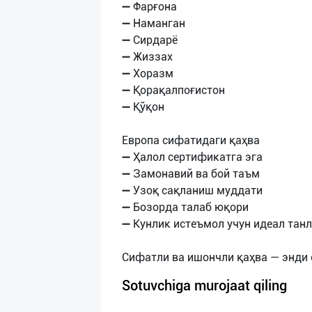
➖ Фарғона
➖ Наманган
➖ Сирдарё
➖ Жиззах
➖ Хоразм
➖ Қорақалпоғистон
➖ Қўқон
Европа сифатидаги қаҳва
➖ Ҳалол сертификатга эга
➖ Замонавий ва бой таъм
➖ Узоқ сақланиш муддати
➖ Бозорда талаб юқори
➖ Кунлик истеъмол учун идеал тан
Sotuvchiga murojaat qiling