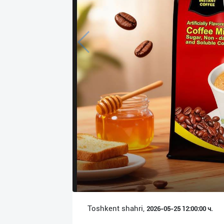
Язык
Личные
данные
Новости
2
Чаты
История
реферальных
переходов
Условия
использования
FAQ
Toshkent shahri,
2026-05-25 12:00:00 ч.
О