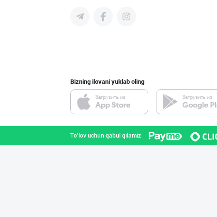
"Baw" бренди ос
Toshkent shahri
Bizning ilovani yuklab oling
Биз сизга бутун
Samarqand viloyati
To'lov uchun qabul qilamiz
ТУРКИЯ КАКАО КУ
Toshkent shahri
Ўзбекистондаги