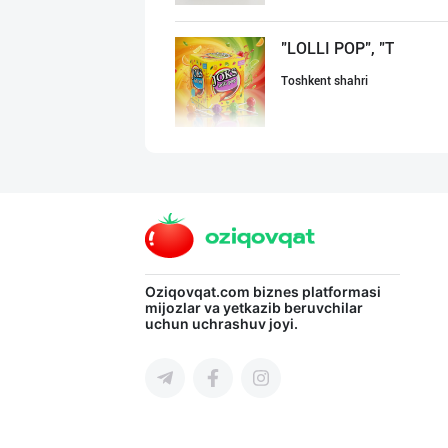
"LOLLI POP", "T
Toshkent shahri
ДУНЁНИНГ ЭНГ ЯХ
Toshkent shahri
"FEYA GROUP COM
Oziqovqat.com
biznes platformasi
mijozlar va yetkazib beruvchilar
uchun uchrashuv joyi.
Andijon viloyati
"Bonella" ва "B
Toshkent shahri