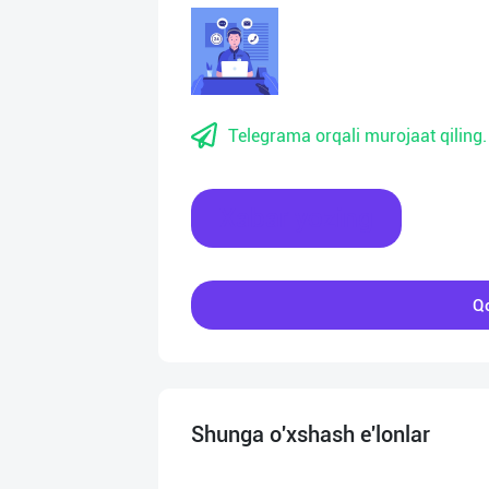
Telegrama orqali murojaat qiling.
Xabar yozing
Qo
Shunga o'xshash e'lonlar