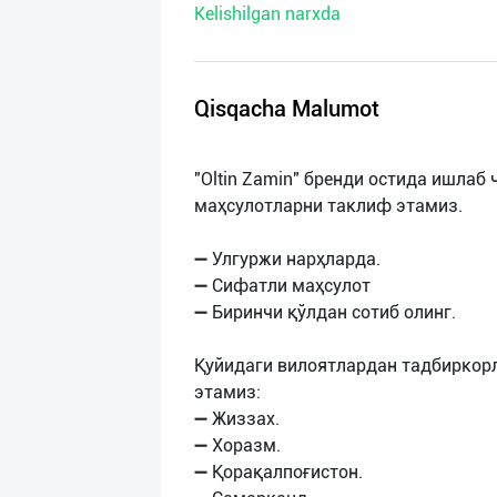
Kelishilgan narxda
нас
Техническая
поддержка
Qisqacha Malumot
Поделиться
"Oltin Zamin" бренди остида ишлаб
приложением
маҳсулотларни таклиф этамиз.
Выход
➖ Улгуржи нарҳларда.
о
➖ Сифатли маҳсулот
➖ Биринчи қўлдан сотиб олинг.
Қуйидаги вилоятлардан тадбиркор
этамиз:
➖ Жиззах.
➖ Хоразм.
➖ Қорақалпоғистон.