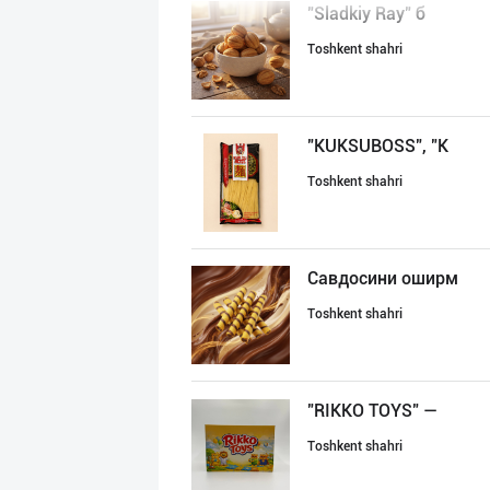
"Sladkiy Ray" б
Toshkent shahri
"KUKSUBOSS", "К
Toshkent shahri
Савдосини оширм
Toshkent shahri
"RIKKO TOYS" —
Toshkent shahri