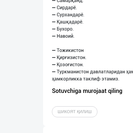
➖ Самарқанд.
➖ Сирдарё.
➖ Сурхандарё.
➖ Қашқадарё.
➖ Бухоро.
➖ Навоий.
➖ Тожикистон
➖ Қирғизистон.
➖ Қозоғистон.
➖ Туркманистон давлатларидан ҳа
Sotuvchiga murojaat qiling
ШИКОЯТ ҚИЛИШ