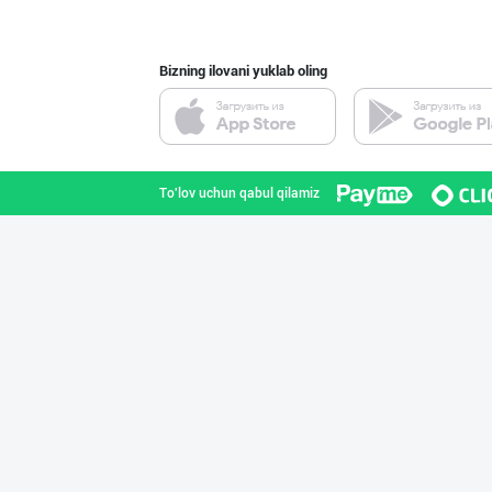
Bizning ilovani yuklab oling
"Abobil" бренди
Toshkent shahri
To'lov uchun qabul qilamiz
Ищем официальны
Toshkent shahri
“Marvellous swe
Toshkent shahri
"Sladkiy marmel