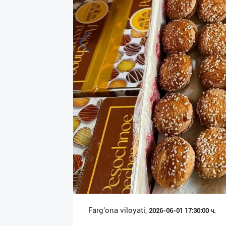
Язык
Личные
данные
Новости
2
Чаты
История
реферальных
переходов
Условия
использования
FAQ
Farg'ona viloyati,
2026-06-01 17:30:00 ч.
О