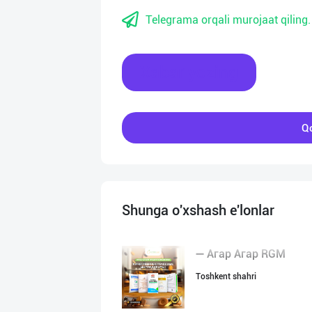
Telegrama orqali murojaat qiling.
Xabar yozing
Qo
Shunga o'xshash e'lonlar
➖ Агар Агар RGM
Toshkent shahri