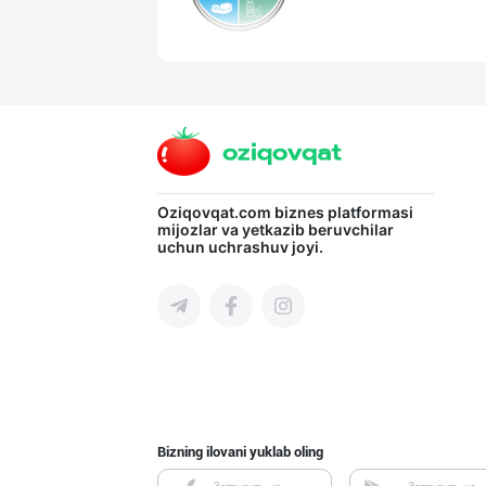
HONEYGOLD — ТАБ
Toshkent shahri
Эрон новвоти —
Oziqovqat.com
biznes platformasi
mijozlar va yetkazib beruvchilar
uchun uchrashuv joyi.
Toshkent shahri
Маҳсулотларимиз
Toshkent shahri
Bizning ilovani yuklab oling
"DAFNAN MAKARON