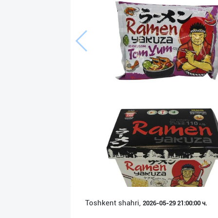
Язык
Личные
данные
Новости
2
Чаты
История
реферальных
переходов
Условия
использования
FAQ
Toshkent shahri,
2026-05-29 21:00:00 ч.
О