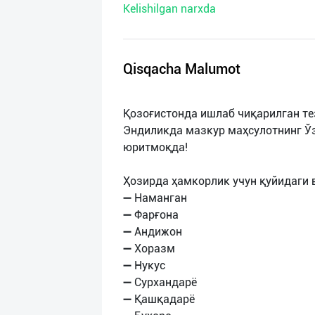
Kelishilgan narxda
нас
Техническая
поддержка
Qisqacha Malumot
Поделиться
Қозоғистонда ишлаб чиқарилган те
приложением
Эндиликда мазкур маҳсулотнинг Ў
юритмоқда!
Выход
о
Ҳозирда ҳамкорлик учун қуйидаги 
➖ Наманган
➖ Фарғона
➖ Андижон
➖ Хоразм
➖ Нукус
➖ Сурхандарё
➖ Қашқадарё