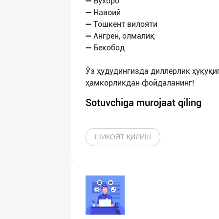
➖ Бухоро
➖ Навоий
➖ Тошкент вилояти
➖ Ангрен, олмалиқ
➖ Бекобод
Ўз ҳудудингизда диллерлик ҳуқуқи
Sotuvchiga murojaat qiling
ШИКОЯТ ҚИЛИШ