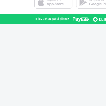
Toshkent shahri
To'lov uchun qabul qilamiz
Citric Uz — над
Toshkent shahri
Дилер ва дистри
Toshkent shahri
"Ravon" бренди
Toshkent shahri