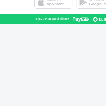
Toshkent shahri
To'lov uchun qabul qilamiz
Ҳудудий дилерла
Toshkent shahri
"MAKGOLD" бренд
Samarqand viloyati
Эрондан келтири
Toshkent shahri