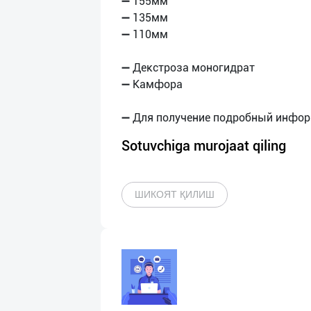
➖ 155мм
➖ 135мм
➖ 110мм
➖ Декстроза моногидрат
➖ Камфора
Sotuvchiga murojaat qiling
ШИКОЯТ ҚИЛИШ