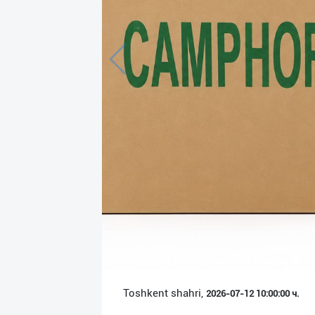
Язык
Личные
данные
Новости
2
Чаты
История
реферальных
переходов
Условия
использования
FAQ
Toshkent shahri,
2026-07-12 10:00:00 ч.
О