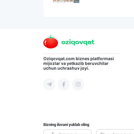
Тўғридан-тўғри
Toshkent shahri
LAZZAT ОШ ТУЗИ
Oziqovqat.com
biznes platformasi
mijozlar va yetkazib beruvchilar
uchun uchrashuv joyi.
Sirdaryo viloyati
Citric Uz — над
Toshkent shahri
Bizning ilovani yuklab oling
Маҳсулотларимиз