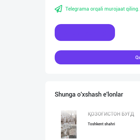
Telegrama orqali murojaat qiling.
Xabar yozing
Qo
Shunga o'xshash e'lonlar
ҚОЗОҒИСТОН БУҒД
Toshkent shahri