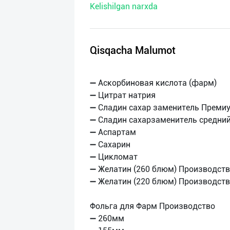
Kelishilgan narxda
нас
Техническая
поддержка
Qisqacha Malumot
Поделиться
➖ Аскорбиновая кислота (фарм)
приложением
➖ Цитрат натрия
➖ Сладин сахар заменитель Преми
Выход
➖ Сладин сахарзаменитель средний
о
➖ Аспартам
➖ Сахарин
➖ Цикломат
➖ Желатин (260 блюм) Производств
➖ Желатин (220 блюм) Производств
Фольга для Фарм Производство
➖ 260мм