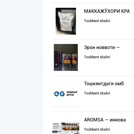
МАККАЖЎХОРИ КРА
Toshkent shahri
Эрон новвоти —
Toshkent shahri
Тошкентдаги омб
Toshkent shahri
AROMSA — иннова
Toshkent shahri