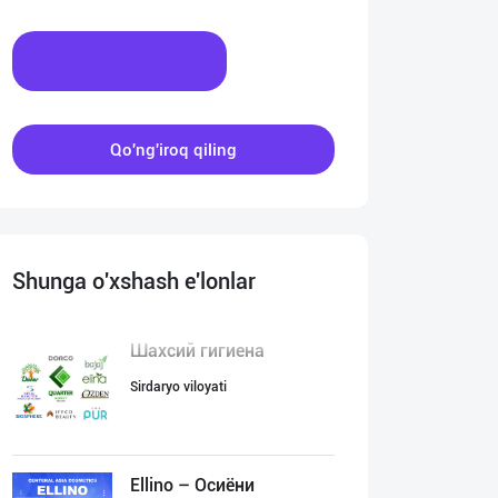
Xabar yozing
Qo'ng'iroq qiling
Shunga o'xshash e'lonlar
Шахсий гигиена
Sirdaryo viloyati
Ellino – Осиёни