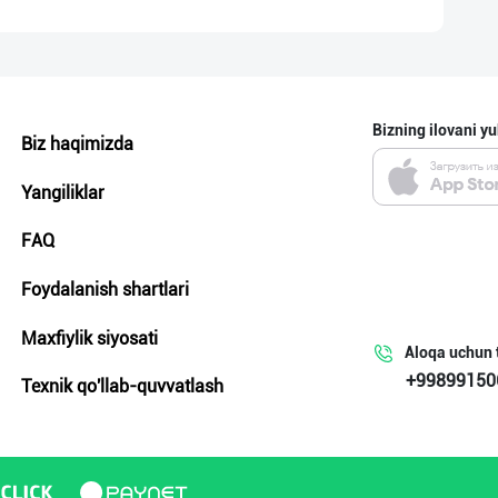
Bizning ilovani yu
Biz haqimizda
Yangiliklar
FAQ
Foydalanish shartlari
Maxfiylik siyosati
Aloqa uchun 
+99899150
Texnik qo'llab-quvvatlash