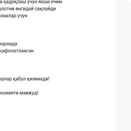
а қадоқлаш учун яхши ечим
улотни янгидай сақлайди
хоналар учун
 нархида
 кафолатланган
орлар қабул қилинади!