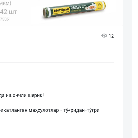
12
ида ишончли шерик!
икатланган маҳсулотлар - тўғридан-тўғри