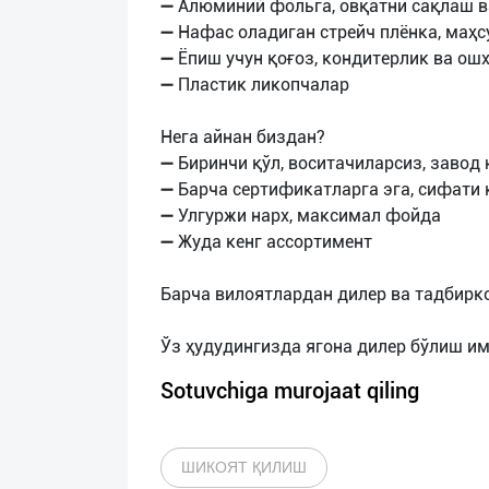
➖ Алюминий фольга, овқатни сақлаш в
➖ Нафас оладиган стрейч плёнка, маҳс
➖ Ёпиш учун қоғоз, кондитерлик ва ош
➖ Пластик ликопчалар
Нега айнан биздан?
➖ Биринчи қўл, воситачиларсиз, завод
➖ Барча сертификатларга эга, сифати
➖ Улгуржи нарх, максимал фойда
➖ Жуда кенг ассортимент
Барча вилоятлардан дилер ва тадбирк
Sotuvchiga murojaat qiling
ШИКОЯТ ҚИЛИШ