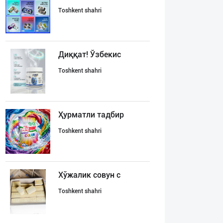
Toshkent shahri
Диққат! Ўзбекис
Toshkent shahri
Ҳурматли тадбир
Toshkent shahri
Хўжалик совун с
Toshkent shahri