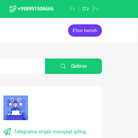
+998991506666
Ўз
O'z
Ру
E'lon berish
Qidiruv
Telegrama orqali murojaat qiling.