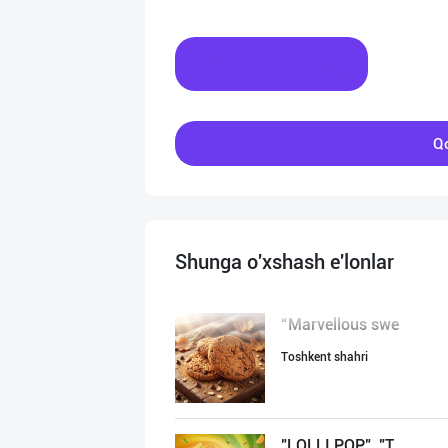
Xabar yozing
Qo
Shunga o'xshash e'lonlar
“Marvellous swe
Toshkent shahri
"LOLLI POP", "T