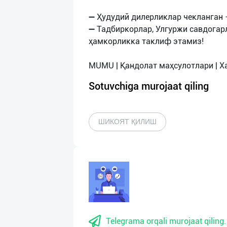
➖ Ҳудудий дилерликлар чекланган 
➖ Тадбиркорлар, Улгуржи савдогар
ҳамкорликка таклиф этамиз!
Sotuvchiga murojaat qiling
ШИКОЯТ ҚИЛИШ
Telegrama orqali murojaat qiling.