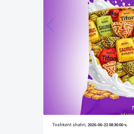
Язык
Личные
данные
Новости
2
Чаты
История
реферальных
переходов
Условия
использования
FAQ
Toshkent shahri,
2026-06-22 08:30:00 ч.
О