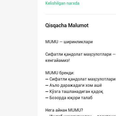
Kelishilgan narxda
нас
Техническая
поддержка
Qisqacha Malumot
Поделиться
MUMU — ширинликлари
приложением
Сифатли қандолат маҳсулотлари — 
Выход
кенгайамиз!
о
MUMU бренди:
➖ Сифатли қандолат маҳсулотлари
➖ Аъло даражадаги хом ашё
➖ Кўзга ташланадиган қадоқ
➖ Бозорда юқори талаб
Нега айнан MUMU?