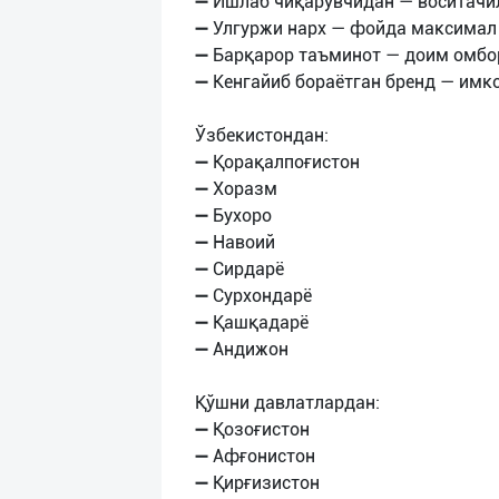
➖ Ишлаб чиқарувчидан — воситачи
➖ Улгуржи нарх — фойда максимал
➖ Барқарор таъминот — доим омбо
➖ Кенгайиб бораётган бренд — имк
Ўзбекистондан:
➖ Қорақалпоғистон
➖ Хоразм
➖ Бухоро
➖ Навоий
➖ Сирдарё
➖ Сурхондарё
➖ Қашқадарё
➖ Андижон
Қўшни давлатлардан:
➖ Қозоғистон
➖ Афғонистон
➖ Қирғизистон