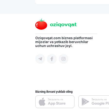
"Нур Асал" брен
Toshkent shahri
Савдосини оширм
Oziqovqat.com
biznes platformasi
mijozlar va yetkazib beruvchilar
uchun uchrashuv joyi.
Toshkent shahri
"KUKSUBOSS", "К
Toshkent shahri
Bizning ilovani yuklab oling
Шоколад мавсуми
Toshkent shahri