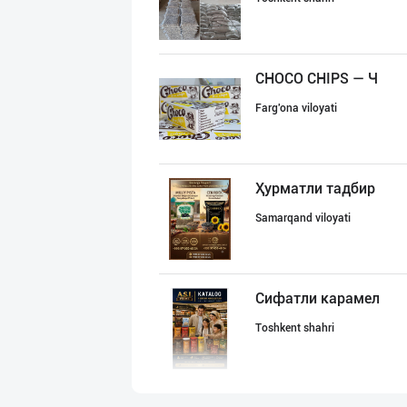
CHOCO CHIPS — Ч
Farg'ona viloyati
Ҳурматли тадбир
Samarqand viloyati
Сифатли карамел
Toshkent shahri