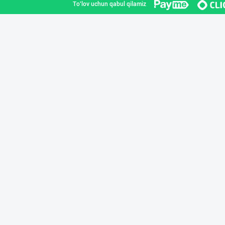
To'lov uchun qabul qilamiz
"Shum bola” бре
Toshkent shahri
"SEZAM-EKO" кор
Andijon viloyati
Диққат! Дилерла
Toshkent shahri
“BonUz” бренди
Toshkent shahri