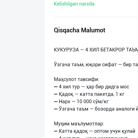
Kelishilgan narxda
нас
Техническая
поддержка
Qisqacha Malumot
Поделиться
КУКУРУЗА — 4 ХИЛ БЕТАКРОР ТАЪ
приложением
Ўзгача таъм, юқори сифат — бир та
Выход
о
Маҳсулот тавсифи:
➖ 4 хил тур — ҳар бир дидга мос
➖ Қадоқ — катта пакетда, 1 кг
➖ Нарх — 10 000 сўм/кг
➖ Ўзгача таъм — бозорда аналоги й
Муҳим маълумотлар:
➖ Катта қадоқ — оптом учун қулай