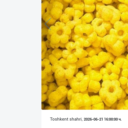
Язык
Личные
данные
Новости
2
Чаты
История
реферальных
переходов
Условия
использования
FAQ
Toshkent shahri,
2026-06-21 16:00:00 ч.
О