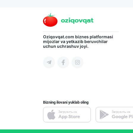
Ҳурматли ҳамюрт
Toshkent shahri
"JEK FOOD" корх
Oziqovqat.com
biznes platformasi
mijozlar va yetkazib beruvchilar
uchun uchrashuv joyi.
Toshkent shahri
"SuxoGrand" бре
Samarqand viloyati
Bizning ilovani yuklab oling
AMUR QURT — ЎЗБ
Samarqand viloyati