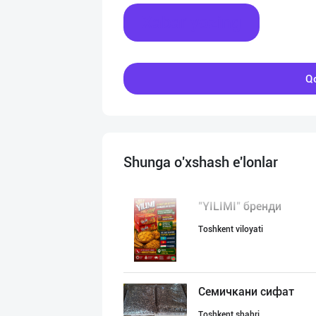
Xabar yozing
Qo
Shunga o'xshash e'lonlar
"YILIMI" бренди
Toshkent viloyati
Семичкани сифат
Toshkent shahri