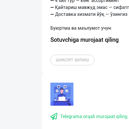
➖ 4 хил тур — кенг ассортимент
➖ Қайтариш мавжуд эмас — сифат
➖ Доставка хизмати йўқ — ўзингиз 
Sotuvchiga murojaat qiling
ШИКОЯТ ҚИЛИШ
Telegrama orqali murojaat qiling.