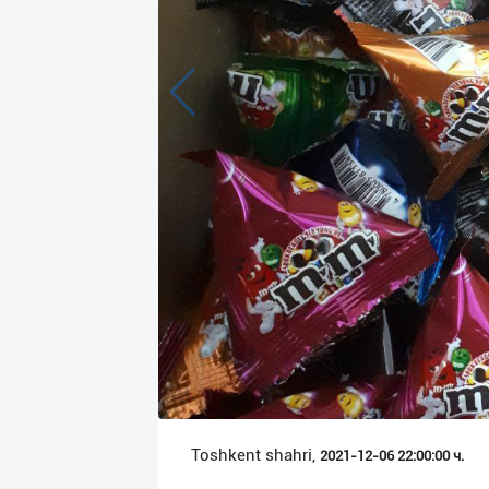
Язык
Личные
данные
Новости
2
Чаты
История
реферальных
переходов
Условия
использования
FAQ
Toshkent shahri,
2021-12-06 22:00:00 ч.
О