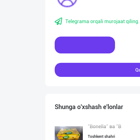
Telegrama orqali murojaat qiling.
Xabar yozing
Qo
Shunga o'xshash e'lonlar
"Bonella" ва "B
Toshkent shahri