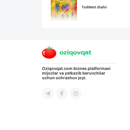
Toshkent shahri
"FEYA GROUP COM
Andijon viloyati
"Sladkiy Ray" б
Oziqovqat.com
biznes platformasi
mijozlar va yetkazib beruvchilar
uchun uchrashuv joyi.
Toshkent shahri
Савдосини оширм
Toshkent shahri