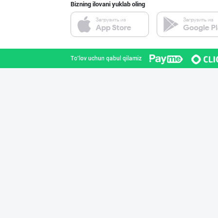
Bizning ilovani yuklab oling
"RIKKO TOYS" —
Toshkent shahri
To'lov uchun qabul qilamiz
Шоколад мавсуми
Toshkent shahri
“Marvellous swe
Toshkent shahri
Шоколад мавсуми
Toshkent shahri