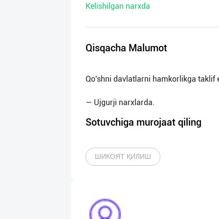
Kelishilgan narxda
нас
Техническая
поддержка
Qisqacha Malumot
Поделиться
Qo'shni davlatlarni hamkorlikga taklif 
приложением
Выход
о
Sotuvchiga murojaat qiling
ШИКОЯТ ҚИЛИШ