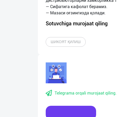
дистрибьюторларни хамкорликка т
— Сифатига кафолат берамиз.
Sotuvchiga murojaat qiling
ШИКОЯТ ҚИЛИШ
Telegrama orqali murojaat qiling.
Xabar yozing