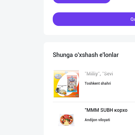
Qo
Shunga o'xshash e'lonlar
"Milliy", "Sevi
Toshkent shahri
"MMM SUBH корхо
Andijon viloyati