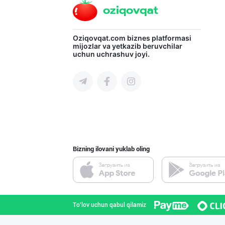
Продаю замороже
Oziqovqat.com
biznes platformasi
mijozlar va yetkazib beruvchilar
uchun uchrashuv joyi.
Toshkent shahri
Картофель свежи
Toshkent shahri
Bizning ilovani yuklab oling
Продаю замороже
Toshkent shahri
To'lov uchun qabul qilamiz
SODIQ SAVDO ICE