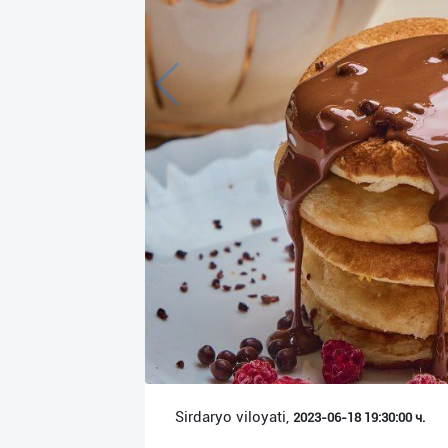
Язык
Личные
данные
Новости
2
Чаты
История
реферальных
переходов
Условия
использования
FAQ
Sirdaryo viloyati,
2023-06-18 19:30:00 ч.
О