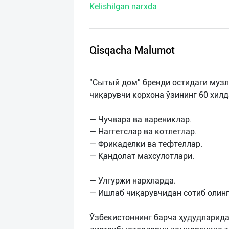
Kelishilgan narxda
нас
Техническая
поддержка
Qisqacha Malumot
Поделиться
"Сытый дом" бренди остидаги музл
приложением
чиқарувчи корхона ўзининг 60 хил
Выход
— Чучвара ва варениклар.
о
— Наггетслар ва котлетлар.
— Фрикаделки ва тефтеллар.
— Қандолат махсулотлари.
— Улгуржи нархларда.
— Ишлаб чиқарувчидан сотиб олинг
Ўзбекистоннинг барча ҳудудларида