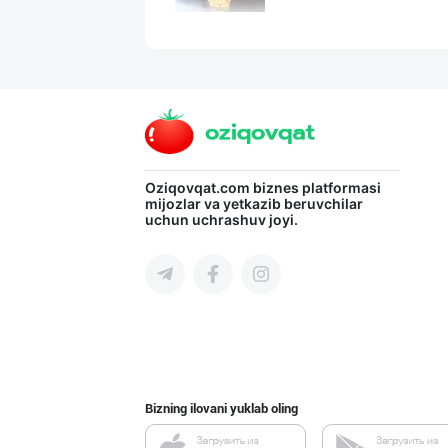
RISOLA ONA — OS
Namangan viloyati
Ищем официальны
Oziqovqat.com
biznes platformasi
mijozlar va yetkazib beruvchilar
uchun uchrashuv joyi.
Toshkent shahri
GREAT SELL GROU
Toshkent shahri
Bizning ilovani yuklab oling
Шоколад мавсуми