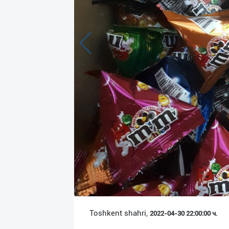
Язык
Личные
данные
Новости
2
Чаты
История
реферальных
переходов
Условия
использования
FAQ
Toshkent shahri,
2022-04-30 22:00:00 ч.
О