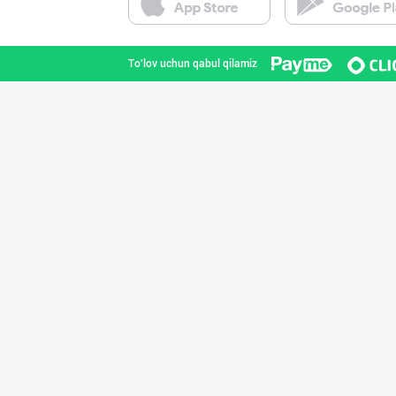
Toshkent shahri
To'lov uchun qabul qilamiz
"Hassons" – Ўзб
Toshkent shahri
ДУНЁНИНГ ЭНГ ЯХ
Toshkent shahri
"FEYA GROUP COM
Andijon viloyati