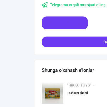
Telegrama orqali murojaat qiling.
Xabar yozing
Qo
Shunga o'xshash e'lonlar
"RIKKO TOYS" —
Toshkent shahri