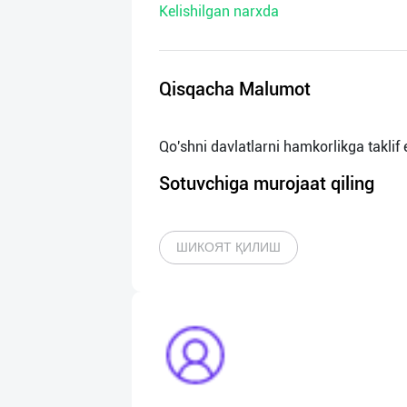
Kelishilgan narxda
нас
Техническая
поддержка
Qisqacha Malumot
Поделиться
приложением
Sotuvchiga murojaat qiling
Выход
о
ШИКОЯТ ҚИЛИШ